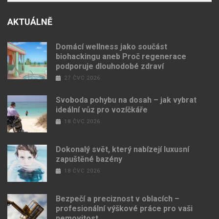
AKTUÁLNĚ
Domácí wellness jako součást
biohackingu aneb Proč regenerace
podporuje dlouhodobé zdraví
27 ČVC 2026
Svoboda pohybu na dosah – jak vybrat
ideální vůz pro vozíčkáře
18 ČVC 2026
Dokonalý svět, který nabízejí luxusní
zapuštěné bazény
18 ČVC 2026
Bezpečí a preciznost v oblacích –
profesionální výškové práce pro vaši
nemovitost