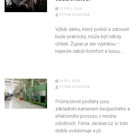
10 PRO 2024
PETRA KONEČNÁ
Výběr dárku, který potěší a zároveň
bude praktický, může být někdy
oříšek. Župan je ale výjimkou –
nejenže nabízí komfort a luxus, …
24 ŘÍJ 2024
PETRA KONEČNÁ
Průmyslové podlahy jsou
základním kamenem bezpečného a
efektivního provozu v mnoha
odvětvích. Firma Jaclean.cz si toto
dobře uvědomuje a již …