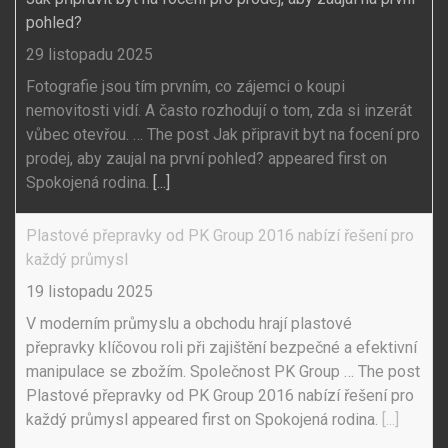
pohled?
29 listopadu 2025
Fotografie jsou tím prvním, co zájemci o koupi
nemovitosti vidí. A často rozhodují o tom, zda si inzerát
vůbec otevřou. … The post Jak připravit byt na focení pro
prodej, aby zaujal na první pohled? appeared first on
Spokojená rodina.
[...]
Plastové přepravky od PK Group 2016 nabízí řešení pro
každý průmysl
19 listopadu 2025
V moderním průmyslu a obchodu hrají plastové
přepravky klíčovou roli při zajištění bezpečné a efektivní
manipulace se zbožím. Společnost PK Group … The post
Plastové přepravky od PK Group 2016 nabízí řešení pro
každý průmysl appeared first on Spokojená rodina.
[...]