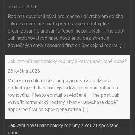
7 června 2026
Rodinná dovolená bývá pro mnoho lidí vrcholem celého
roku. Zároveň ale často představuje období plné
organizování, plánování a řešení nečekaných … The post
Jak naplánovat rodinnou dovolenou bez stresu a
zbytečných chyb appeared first on Spokojená rodina.
[...]
Jak vytvořit harmonický rodinný život v uspěchané době?
26 května 2026
V dnešní rychlé době plné povinností a digitálních
podnětů je stále náročnější udržet rodinnou pohodu a
rovnováhu. Přesto existují osvědčené … The post Jak
vytvořit harmonický rodinný život v uspěchané době?
appeared first on Spokojená rodina.
[...]
Jak vybudovat harmonický rodinný život v uspěchané
době?