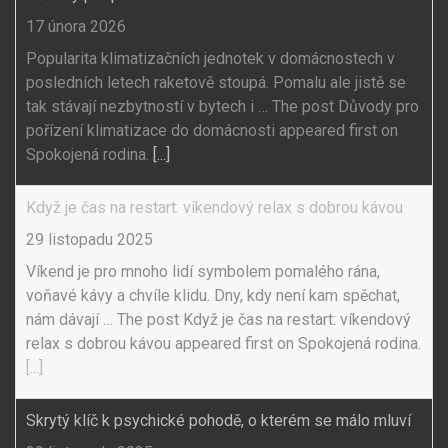
17 února 2026
Popularita klimatizačních jednotek v domácnostech v
posledních letech raketově stoupá. Pomalu ale jistě se
tak stávají nezbytností v bytech i … The post Důvody pro
pořízení klimatizace do domácnosti appeared first on
Spokojená rodina.
[...]
Když je čas na restart: víkendový relax s dobrou kávou
29 listopadu 2025
Víkend je pro mnoho lidí symbolem pomalého rána,
voňavé kávy a chvíle klidu. Dny, kdy není kam spěchat,
nám dávají … The post Když je čas na restart: víkendový
relax s dobrou kávou appeared first on Spokojená rodina.
[...]
Skrytý klíč k psychické pohodě, o kterém se málo mluví