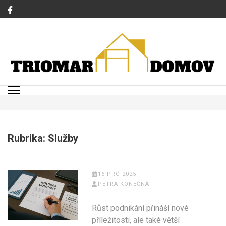
Přeskočit
na
obsah
(stiskněte
Enter)
TRIOMAR
Magazín o bydlení a rodině
Rubrika:
Služby
16 PRO 2025
PETRA KONEČNÁ
Růst podnikání přináší nové
příležitosti, ale také větší