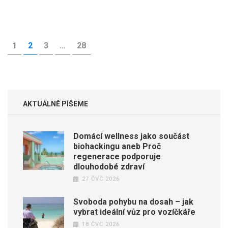
Stránkování
STRÁNKA
1
STRÁNKA
2
STRÁNKA
3
…
STRÁNKA
28
příspěvků
AKTUÁLNĚ PÍŠEME
Domácí wellness jako součást
biohackingu aneb Proč
regenerace podporuje
dlouhodobé zdraví
27 ČVC 2026
Svoboda pohybu na dosah – jak
vybrat ideální vůz pro vozíčkáře
18 ČVC 2026