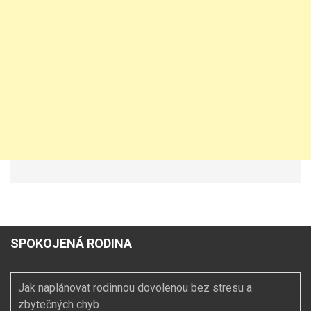
SPOKOJENÁ RODINA
Jak naplánovat rodinnou dovolenou bez stresu a
zbytečných chyb