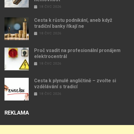
18 ČVC 2026
Cesta k růstu podnikání, aneb když
tradiční banky říkají ne
18 ČVC 2026
Proč vsadit na profesionální pronájem
elektrocentrál
18 ČVC 2026
Cesta k plynulé angličtině – zvolte si
vzdělávání s tradicí
18 ČVC 2026
REKLAMA