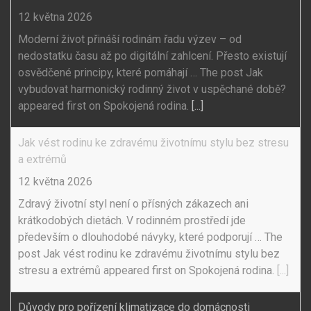
12 května 2026
Moderní život přináší rodinám řadu výzev – od
nedostatku času až po digitální zahlcení. Přesto existují
osvědčené principy, které pomáhají … The post Jak
vybudovat harmonický rodinný život v uspěchané době?
appeared first on Spokojená rodina.
[...]
Jak vést rodinu ke zdravému životnímu stylu bez stresu
a extrémů
12 května 2026
Zdravý životní styl není o přísných zákazech ani
krátkodobých dietách. V rodinném prostředí jde
především o dlouhodobé návyky, které podporují … The
post Jak vést rodinu ke zdravému životnímu stylu bez
stresu a extrémů appeared first on Spokojená rodina.
[...]
Důvody pro pořízení klimatizace do domácnosti