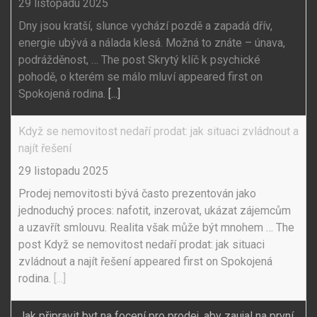
29 listopadu 2025
Dny jsou kratší, slunce vychází pozdě a zapadá dřív,
energie ubývá a nálada klesá. Možná to znáte – únava,
podrážděnost, … The post Skrytý klíč k psychické
pohodě, o kterém se málo mluví appeared first on
Spokojená rodina.
[...]
Když se nemovitost nedaří prodat: jak situaci zvládnout a
najít řešení
29 listopadu 2025
Prodej nemovitosti bývá často prezentován jako
jednoduchý proces: nafotit, inzerovat, ukázat zájemcům
a uzavřít smlouvu. Realita však může být mnohem … The
post Když se nemovitost nedaří prodat: jak situaci
zvládnout a najít řešení appeared first on Spokojená
rodina.
[...]
Jak připravit byt na focení pro prodej, aby zaujal na první