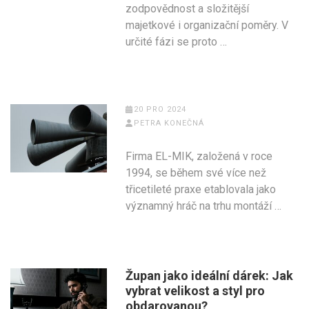
zodpovědnost a složitější
majetkové i organizační poměry. V
určité fázi se proto …
20 PRO 2024
PETRA KONEČNÁ
Firma EL-MIK, založená v roce
1994, se během své více než
třicetileté praxe etablovala jako
významný hráč na trhu montáží …
Župan jako ideální dárek: Jak
vybrat velikost a styl pro
obdarovanou?