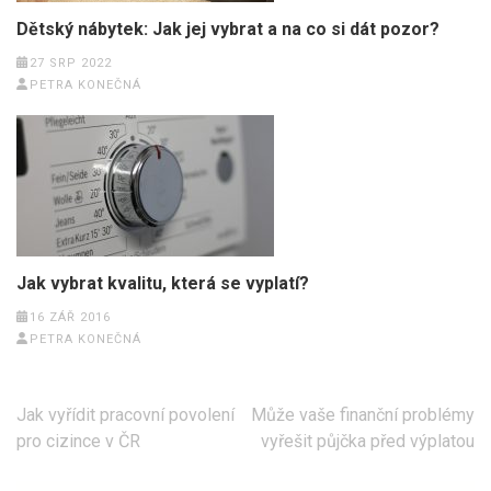
Dětský nábytek: Jak jej vybrat a na co si dát pozor?
27 SRP 2022
PETRA KONEČNÁ
Jak vybrat kvalitu, která se vyplatí?
16 ZÁŘ 2016
PETRA KONEČNÁ
Navigace
Jak vyřídit pracovní povolení
Může vaše finanční problémy
pro
pro cizince v ČR
vyřešit půjčka před výplatou
příspěvek