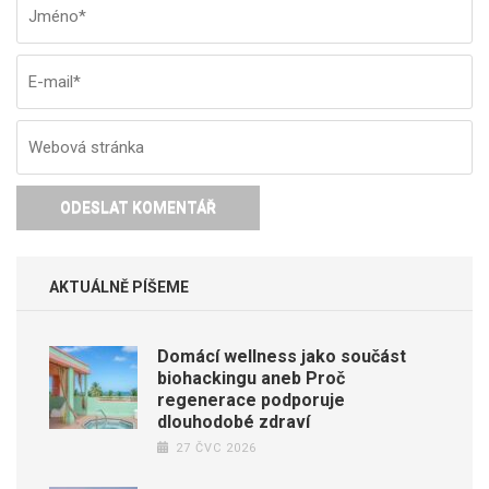
Jméno
*
E-
W
ma
st
AKTUÁLNĚ PÍŠEME
Domácí wellness jako součást
biohackingu aneb Proč
regenerace podporuje
dlouhodobé zdraví
27 ČVC 2026