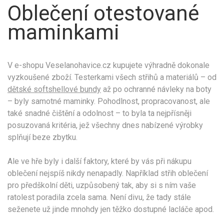
Oblečení otestované
maminkami
V e-shopu Veselanohavice.cz kupujete výhradně dokonale
vyzkoušené zboží. Testerkami všech střihů a materiálů – od
dětské softshellové bundy
až po ochranné návleky na boty
– byly samotné maminky. Pohodlnost, propracovanost, ale
také snadné čištění a odolnost – to byla ta nejpřísněji
posuzovaná kritéria, jež všechny dnes nabízené výrobky
splňují beze zbytku.
Ale ve hře byly i další faktory, které by vás při nákupu
oblečení nejspíš nikdy nenapadly. Například střih oblečení
pro předškolní děti, uzpůsobený tak, aby si s ním vaše
ratolest poradila zcela sama. Není divu, že tady stále
seženete už jinde mnohdy jen těžko dostupné lacláče apod.