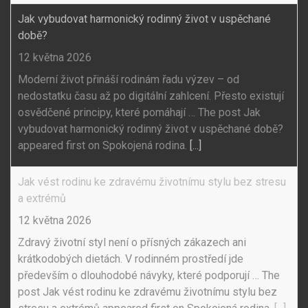
Jak vybudovat harmonický rodinný život v uspěchané
době?
12 května 2026
Moderní život přináší rodinám řadu výzev – od
nedostatku času až po digitální zahlcení. Přesto existují
osvědčené principy, které pomáhají … The post Jak
vybudovat harmonický rodinný život v uspěchané době?
appeared first on Spokojená rodina.
[...]
Jak vést rodinu ke zdravému životnímu stylu bez stresu
a extrémů
12 května 2026
Zdravý životní styl není o přísných zákazech ani
krátkodobých dietách. V rodinném prostředí jde
především o dlouhodobé návyky, které podporují … The
post Jak vést rodinu ke zdravému životnímu stylu bez