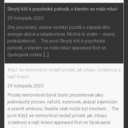
Skrytý klíč k psychické pohodě, o kterém se málo mluví
29 listopadu 2025
Dny jsou kratší, slunce vychází pozdě a zapadá dřív,
energie ubývá a nálada klesá. Možná to znáte – únava,
podrážděnost, … The post Skrytý klíč k psychické
pohodě, o kterém se málo mluví appeared first on
Spokojená rodina.
[...]
Když se nemovitost nedaří prodat: jak situaci zvládnout a
najít řešení
29 listopadu 2025
Prodej nemovitosti bývá často prezentován jako
jednoduchý proces: nafotit, inzerovat, ukázat zájemcům
a uzavřít smlouvu. Realita však může být mnohem … The
post Když se nemovitost nedaří prodat: jak situaci
zvládnout a najít řešení appeared first on Spokojená