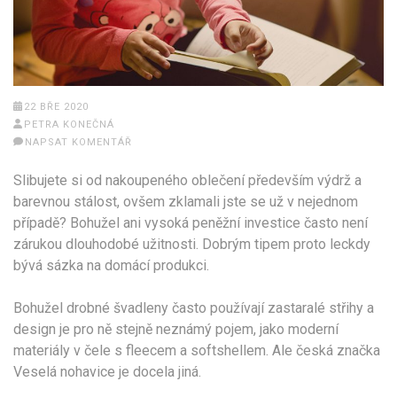
22 BŘE 2020
PETRA KONEČNÁ
NAPSAT KOMENTÁŘ
Slibujete si od nakoupeného oblečení především výdrž a
barevnou stálost, ovšem zklamali jste se už v nejednom
případě? Bohužel ani vysoká peněžní investice často není
zárukou dlouhodobé užitnosti. Dobrým tipem proto leckdy
bývá sázka na domácí produkci.
Bohužel drobné švadleny často používají zastaralé střihy a
design je pro ně stejně neznámý pojem, jako moderní
materiály v čele s fleecem a softshellem. Ale česká značka
Veselá nohavice je docela jiná.