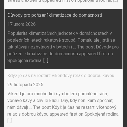
stresu a extrémů appeared first on Spokojená rodina.
[...]
Důvody pro pořízení klimatizace do domácnosti
17 února 2026
Popularita klimatizačních jednotek v domácnostech v
posledních letech raketově stoupá. Pomalu ale jistě se
tak stávají nezbytností v bytech i … The post Důvody pro
pořízení klimatizace do domácnosti appeared first on
Spokojená rodina.
[...]
Když je čas na restart: víkendový relax s dobrou kávou
29 listopadu 2025
Víkend je pro mnoho lidí symbolem pomalého rána,
voňavé kávy a chvíle klidu. Dny, kdy není kam spěchat,
nám dávají … The post Když je čas na restart: víkendový
relax s dobrou kávou appeared first on Spokojená rodina.
[...]