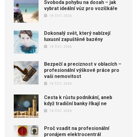
Svoboda pohybu na dosah – jak
vybrat ideální vůz pro vozíčkáře
18 ČVC 2026
Dokonalý svět, který nabízejí
luxusní zapuštěné bazény
18 ČVC 2026
Bezpečí a preciznost v oblacích –
profesionální výškové práce pro
vaši nemovitost
18 ČVC 2026
Cesta k růstu podnikání, aneb
když tradiční banky říkají ne
18 ČVC 2026
Proč vsadit na profesionální
pronájem elektrocentrál