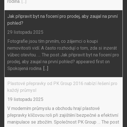
rodina.
[...]
Jak připravit byt na focení pro prodej, aby zaujal na první
pohled?
29 listopadu 2025
Fotografie jsou tím prvním, co zájemci o koupi
nemovitosti vidí. A často rozhodují o tom, zda si inzerát
vůbec otevřou. … The post Jak připravit byt na focení pro
prodej, aby zaujal na první pohled? appeared first on
Spokojená rodina.
[...]
Plastové přepravky od PK Group 2016 nabízí řešení pro
každý průmysl
19 listopadu 2025
V moderním průmyslu a obchodu hrají plastové
přepravky klíčovou roli při zajištění bezpečné a efektivní
manipulace se zbožím. Společnost PK Group … The post