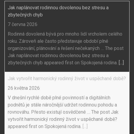
Jak naplánovat rodinnou dovolenou bez stresu a
zbytečných chyb
7 června 2026
Rodinná dovolená bývá pro mnoho lidí vrcholem celého
roku. Zároveň ale často představuje období plné
organizování, plánování a řešení nečekaných … The post
Jak naplánovat rodinnou dovolenou bez stresu a
zbytečných chyb appeared first on Spokojená rodina.
[...]
Jak vytvořit harmonický rodinný život v uspěchané době?
26 května 2026
V dnešní rychlé době plné povinností a digitálních
podnětů je stále náročnější udržet rodinnou pohodu a
rovnováhu. Přesto existují osvědčené … The post Jak
vytvořit harmonický rodinný život v uspěchané době?
appeared first on Spokojená rodina.
[...]