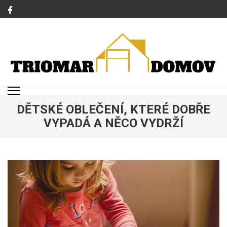
Přeskočit
na
obsah
(stiskněte
Enter)
TRIOMAR
Magazín o bydlení a rodině
DĚTSKÉ OBLEČENÍ, KTERÉ DOBŘE
VYPADÁ A NĚCO VYDRŽÍ