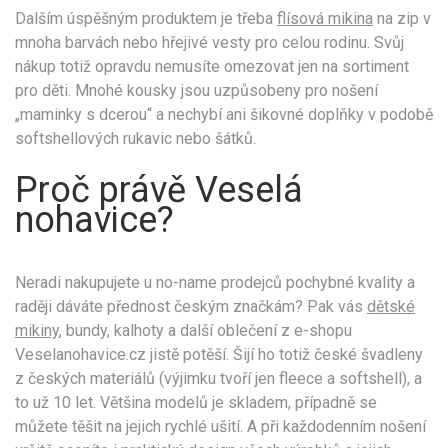
Dalším úspěšným produktem je třeba
flísová mikina
na zip v
mnoha barvách nebo hřejivé vesty pro celou rodinu. Svůj
nákup totiž opravdu nemusíte omezovat jen na sortiment
pro děti. Mnohé kousky jsou uzpůsobeny pro nošení
„maminky s dcerou“ a nechybí ani šikovné doplňky v podobě
softshellových rukavic nebo šátků.
Proč právě Veselá
nohavice?
Neradi nakupujete u no-name prodejců pochybné kvality a
raději dáváte přednost českým značkám? Pak vás
dětské
mikiny
, bundy, kalhoty a další oblečení z e-shopu
Veselanohavice.cz jistě potěší. Šijí ho totiž české švadleny
z českých materiálů (výjimku tvoří jen fleece a softshell), a
to už 10 let. Většina modelů je skladem, případně se
můžete těšit na jejich rychlé ušití. A při každodenním nošení