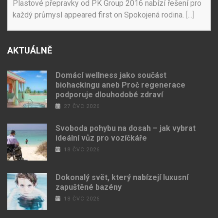
Plastové přepravky od PK Group 2016 nabízí řešení pro
každý průmysl appeared first on Spokojená rodina.
[...]
AKTUÁLNĚ
Domácí wellness jako součást
biohackingu aneb Proč regenerace
podporuje dlouhodobé zdraví
27 ČVC 2026
Svoboda pohybu na dosah – jak vybrat
ideální vůz pro vozíčkáře
18 ČVC 2026
Dokonalý svět, který nabízejí luxusní
zapuštěné bazény
18 ČVC 2026