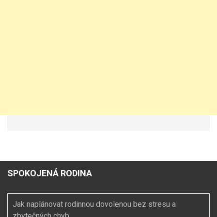
SPOKOJENÁ RODINA
Jak naplánovat rodinnou dovolenou bez stresu a
zbytečných chyb