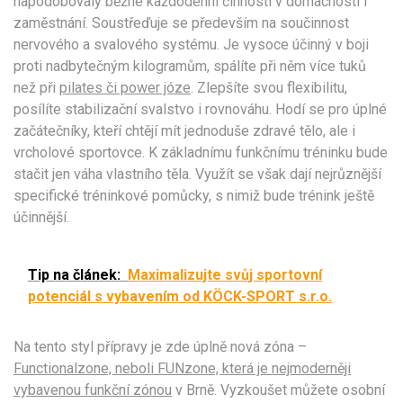
napodobovaly běžné každodenní činnosti v domácnosti i
zaměstnání. Soustřeďuje se především na součinnost
nervového a svalového systému. Je vysoce účinný v boji
proti nadbytečným kilogramům, spálíte při něm více tuků
než při
pilates či power józe
. Zlepšíte svou flexibilitu,
posílíte stabilizační svalstvo i rovnováhu. Hodí se pro úplné
začátečníky, kteří chtějí mít jednoduše zdravé tělo, ale i
vrcholové sportovce. K základnímu funkčnímu tréninku bude
stačit jen váha vlastního těla. Využít se však dají nejrůznější
specifické tréninkové pomůcky, s nimiž bude trénink ještě
účinnější.
Tip na článek:
Maximalizujte svůj sportovní
potenciál s vybavením od KÖCK-SPORT s.r.o.
Na tento styl přípravy je zde úplně nová zóna –
Functionalzone, neboli FUNzone, která je nejmoderněji
vybavenou funkční zónou
v Brně. Vyzkoušet můžete osobní