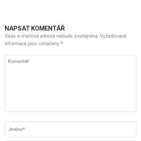
NAPSAT KOMENTÁŘ
Vaše e-mailová adresa nebude zveřejněna.
Vyžadované
informace jsou označeny
*
Komentář
Jméno
*
E-
W
ma
st