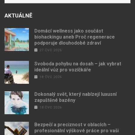
AKTUÁLNĚ
Domácí wellness jako součást
biohackingu aneb Proč regenerace
podporuje dlouhodobé zdraví
27 ČVC 2026
Svoboda pohybu na dosah – jak vybrat
ideální vůz pro vozíčkáře
18 ČVC 2026
Dokonalý svět, který nabízejí luxusní
zapuštěné bazény
18 ČVC 2026
Bezpečí a preciznost v oblacích –
profesionální výškové práce pro vaši