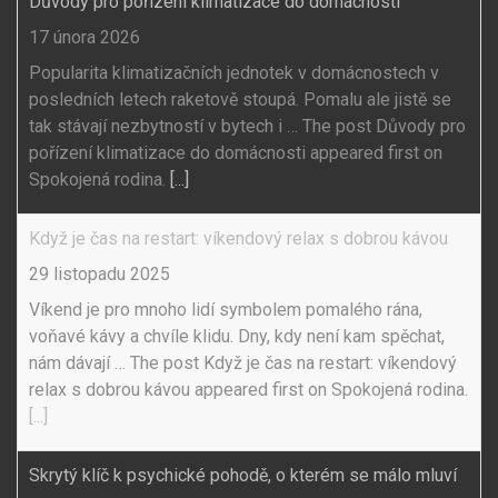
Důvody pro pořízení klimatizace do domácnosti
17 února 2026
Popularita klimatizačních jednotek v domácnostech v
posledních letech raketově stoupá. Pomalu ale jistě se
tak stávají nezbytností v bytech i … The post Důvody pro
pořízení klimatizace do domácnosti appeared first on
Spokojená rodina.
[...]
Když je čas na restart: víkendový relax s dobrou kávou
29 listopadu 2025
Víkend je pro mnoho lidí symbolem pomalého rána,
voňavé kávy a chvíle klidu. Dny, kdy není kam spěchat,
nám dávají … The post Když je čas na restart: víkendový
relax s dobrou kávou appeared first on Spokojená rodina.
[...]
Skrytý klíč k psychické pohodě, o kterém se málo mluví