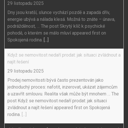
29 listopadu 2025
Dny jsou kratší, slunce vychází pozdě a zapadá dřív,
energie ubývá a nálada klesá. Možná to znáte – únava,
podrážděnost, … The post Skrytý klíč k psychické
pohodě, o kterém se málo mluví appeared first on
Spokojená rodina.
[...]
Když se nemovitost nedaří prodat: jak situaci zvládnout a
najít řešení
29 listopadu 2025
Prodej nemovitosti bývá často prezentován jako
jednoduchý proces: nafotit, inzerovat, ukázat zájemcům
a uzavřít smlouvu. Realita však může být mnohem … The
post Když se nemovitost nedaří prodat: jak situaci
zvládnout a najít řešení appeared first on Spokojená
rodina.
[...]