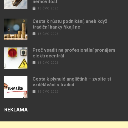
nemovitost
18 ČVC 2026
Cesta k růstu podnikání, aneb když
tradiční banky říkají ne
18 ČVC 2026
Proč vsadit na profesionální pronájem
elektrocentrál
18 ČVC 2026
Cesta k plynulé angličtině – zvolte si
vzdělávání s tradicí
18 ČVC 2026
REKLAMA