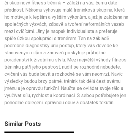
či skupinový fitness trénink – záleží na vás, čemu dáte
přednost. Někomu vyhovuje malá tréninková skupina, která
ho motivuje k lepším a vyšším výkonům, a jež je založena na
společných výzvách, zábavě a tvoření neformálních vazeb
mezi cvičícími. Jiný je naopak individualista a preferuje
spíše úzkou spolupráci s trenérem. Ten na základě
podrobné diagnostiky určí postup, který vás dovede ke
stanoveným cílům a zároveň poskytuje průběžné
poradenství k životnímu stylu. Mezi největší výhody fitness
tréninku patří jeho pestrost, nudit se rozhodně nebudete,
cvičení vás bude bavit a rozhodně se vám neomrzí. Navíc
výsledky budou brzy patrné, trénink tak dělá čest svému
jménu a je opravdu funkční. Naučte se ovládat svoje tělo a
využívat sílu, rychlost a koordinaci. S sebou potřebujete jen
pohodlné oblečení, správnou obuv a dostatek tekutin.
Similar Posts