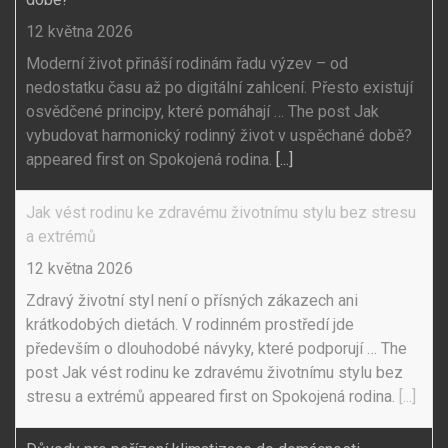
12 května 2026
Moderní život přináší rodinám řadu výzev – od
nedostatku času až po digitální zahlcení. Přesto existují
osvědčené principy, které pomáhají … The post Jak
vybudovat harmonický rodinný život v uspěchané době?
appeared first on Spokojená rodina.
[...]
Jak vést rodinu ke zdravému životnímu stylu bez stresu
a extrémů
12 května 2026
Zdravý životní styl není o přísných zákazech ani
krátkodobých dietách. V rodinném prostředí jde
především o dlouhodobé návyky, které podporují … The
post Jak vést rodinu ke zdravému životnímu stylu bez
stresu a extrémů appeared first on Spokojená rodina.
[...]