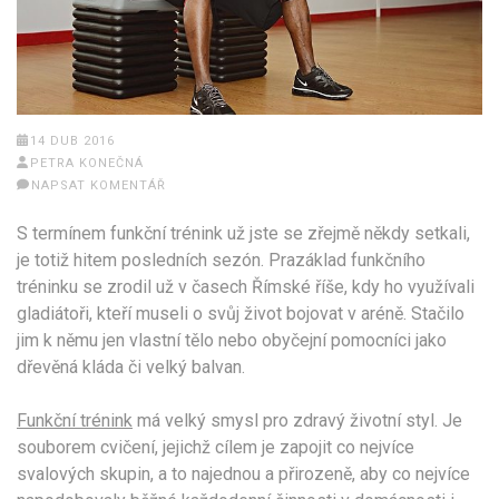
14 DUB 2016
PETRA KONEČNÁ
NAPSAT KOMENTÁŘ
S termínem funkční trénink už jste se zřejmě někdy setkali,
je totiž hitem posledních sezón. Prazáklad funkčního
tréninku se zrodil už v časech Římské říše, kdy ho využívali
gladiátoři, kteří museli o svůj život bojovat v aréně. Stačilo
jim k němu jen vlastní tělo nebo obyčejní pomocníci jako
dřevěná kláda či velký balvan.
Funkční trénink
má velký smysl pro zdravý životní styl. Je
souborem cvičení, jejichž cílem je zapojit co nejvíce
svalových skupin, a to najednou a přirozeně, aby co nejvíce