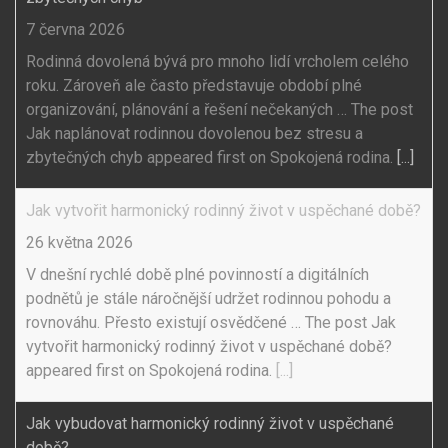
7 června 2026
Rodinná dovolená bývá pro mnoho lidí vrcholem celého
roku. Zároveň ale často představuje období plné
organizování, plánování a řešení nečekaných … The post
Jak naplánovat rodinnou dovolenou bez stresu a
zbytečných chyb appeared first on Spokojená rodina.
[...]
Jak vytvořit harmonický rodinný život v uspěchané době?
26 května 2026
V dnešní rychlé době plné povinností a digitálních
podnětů je stále náročnější udržet rodinnou pohodu a
rovnováhu. Přesto existují osvědčené … The post Jak
vytvořit harmonický rodinný život v uspěchané době?
appeared first on Spokojená rodina.
[...]
Jak vybudovat harmonický rodinný život v uspěchané
době?