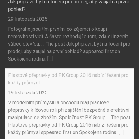
Jak připravit byt na focení pro prodej, aby zaujal na první
pohled?
29 listopadu 2025
Fotografie jsou tím prvním, co zájemci o koupi
nemovitosti vidí. A často rozhodují o tom, zda si inzerát
vůbec otevřou. … The post Jak připravit byt na focení pro
prodej, aby zaujal na první pohled? appeared first on
Spokojená rodina.
[...]
Plastové přepravky od PK Group 2016 nabízí řešení pro
každý průmysl
19 listopadu 2025
V moderním průmyslu a obchodu hrají plastové
přepravky klíčovou roli při zajištění bezpečné a efektivní
manipulace se zbožím. Společnost PK Group … The post
Plastové přepravky od PK Group 2016 nabízí řešení pro
každý průmysl appeared first on Spokojená rodina.
[...]