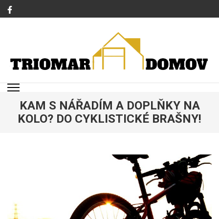
Přeskočit
na
obsah
(stiskněte
Enter)
TRIOMAR
Magazín o bydlení a rodině
KAM S NÁŘADÍM A DOPLŇKY NA
KOLO? DO CYKLISTICKÉ BRAŠNY!