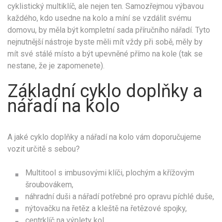
cyklistický multiklíč, ale nejen ten. Samozřejmou výbavou
každého, kdo usedne na kolo a míní se vzdálit svému
domovu, by měla být kompletní sada příručního nářadí. Tyto
nejnutnější nástroje byste měli mít vždy při sobě, měly by
mít své stálé místo a být upevněné přímo na kole (tak se
nestane, že je zapomenete).
Základní cyklo doplňky a
nářadí na kolo
A jaké cyklo doplňky a nářadí na kolo vám doporučujeme
vozit určitě s sebou?
Multitool s imbusovými klíči, plochým a křížovým
šroubovákem,
náhradní duši a nářadí potřebné pro opravu píchlé duše,
nýtovačku na řetěz a kleště na řetězové spojky,
centrklíč na výplety kol,