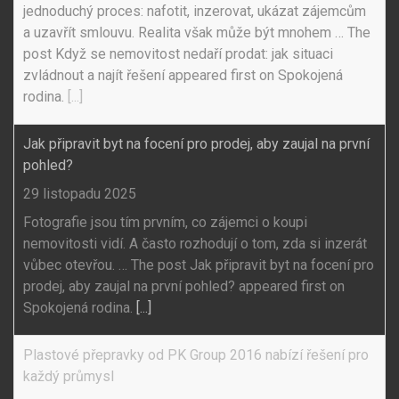
jednoduchý proces: nafotit, inzerovat, ukázat zájemcům
a uzavřít smlouvu. Realita však může být mnohem … The
post Když se nemovitost nedaří prodat: jak situaci
zvládnout a najít řešení appeared first on Spokojená
rodina.
[...]
Jak připravit byt na focení pro prodej, aby zaujal na první
pohled?
29 listopadu 2025
Fotografie jsou tím prvním, co zájemci o koupi
nemovitosti vidí. A často rozhodují o tom, zda si inzerát
vůbec otevřou. … The post Jak připravit byt na focení pro
prodej, aby zaujal na první pohled? appeared first on
Spokojená rodina.
[...]
Plastové přepravky od PK Group 2016 nabízí řešení pro
každý průmysl