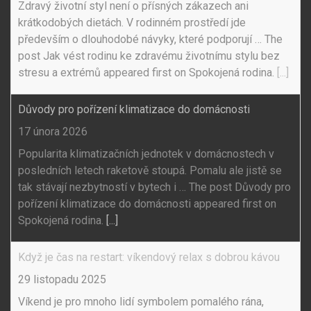
Zdravý životní styl není o přísných zákazech ani
krátkodobých dietách. V rodinném prostředí jde
především o dlouhodobé návyky, které podporují … The
post Jak vést rodinu ke zdravému životnímu stylu bez
stresu a extrémů appeared first on Spokojená rodina.
[...]
Důvody pro pořízení klimatizace do domácnosti
17 února 2026
Popularita klimatizačních jednotek v domácnostech v
posledních letech raketově stoupá. Pomalu ale jistě se
tak stávají nezbytností v bytech i … The post Důvody pro
pořízení klimatizace do domácnosti appeared first on
Spokojená rodina.
[...]
Když je čas na restart: víkendový relax s dobrou kávou
29 listopadu 2025
Víkend je pro mnoho lidí symbolem pomalého rána,