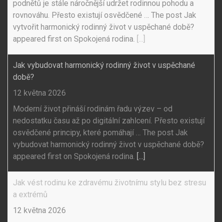
podnětů je stále náročnější udržet rodinnou pohodu a
rovnováhu. Přesto existují osvědčené … The post Jak
vytvořit harmonický rodinný život v uspěchané době?
appeared first on Spokojená rodina.
[...]
Jak vybudovat harmonický rodinný život v uspěchané
době?
12 května 2026
Moderní život přináší rodinám řadu výzev – od
nedostatku času až po digitální zahlcení. Přesto existují
osvědčené principy, které pomáhají … The post Jak
vybudovat harmonický rodinný život v uspěchané době?
appeared first on Spokojená rodina.
[...]
Jak vést rodinu ke zdravému životnímu stylu bez stresu
a extrémů
12 května 2026