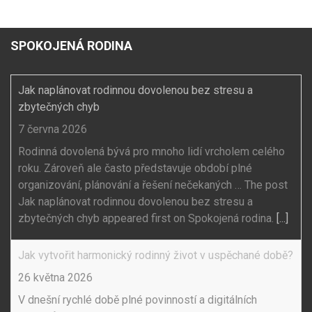
SPOKOJENÁ RODINA
Jak naplánovat rodinnou dovolenou bez stresu a
zbytečných chyb
7 června 2026
Rodinná dovolená bývá pro mnoho lidí vrcholem celého
roku. Zároveň ale často představuje období plné
organizování, plánování a řešení nečekaných … The post
Jak naplánovat rodinnou dovolenou bez stresu a
zbytečných chyb appeared first on Spokojená rodina.
[...]
Jak vytvořit harmonický rodinný život v uspěchané době?
26 května 2026
V dnešní rychlé době plné povinností a digitálních