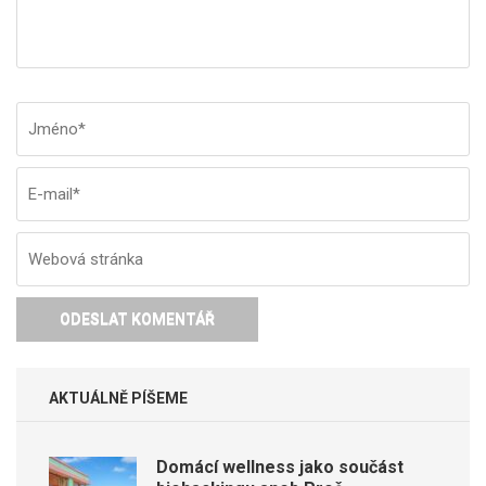
Jméno
*
E-
W
ma
st
AKTUÁLNĚ PÍŠEME
Domácí wellness jako součást