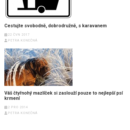
Cestujte svobodně, dobrodružně, s karavanem
22 ČVN 2017
PETRA KONEČNÁ
Váš čtyřnohý mazlíček si zaslouží pouze to nejlepší psí
krmení
2 PRO 2014
PETRA KONEČNÁ