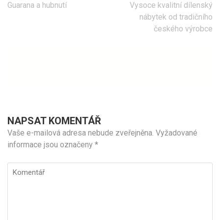
Navigace
Guarana a hubnutí
Vysoce kvalitní dílenský
pro
nábytek od tradičního
příspěvek
českého výrobce
NAPSAT KOMENTÁŘ
Vaše e-mailová adresa nebude zveřejněna.
Vyžadované
informace jsou označeny
*
Komentář