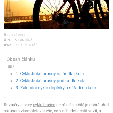
19 KVĚ 2015
PETRA KONEČNÁ
NAPSAT KOMENTÁŘ
Obsah článku
Cyklistické brašny na řídítka kola
Cyklistické brašny pod sedlo kola
Základní cyklo doplňky a nářadí na kolo
Rozměry a tvary
cyklo brašen
se různí a určitě je dobré před
nákupem zkompletovat vše, co v ní budete chtít vozit, a