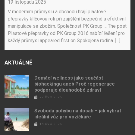
19 listopadu 2025
V moderním průmyslu a obchodu hrají plastové
přepravky klíčovou roli při zajištění bezpečné a efektivní
manipulace se zbožím. Společnost PK Group … The post
Plastové přepravky od PK Group 2016 nabízí řešení pro
každý průmysl appeared first on Spokojená rodina.
[...]
AKTUÁLNĚ
Domácí wellness jako součást
biohackingu aneb Proč regenerace
podporuje dlouhodobé zdraví
27 ČVC 2026
Svoboda pohybu na dosah – jak vybrat
ideální vůz pro vozíčkáře
18 ČVC 2026