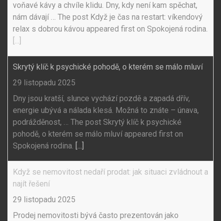
voňavé kávy a chvíle klidu. Dny, kdy není kam spěchat,
nám dávají … The post Když je čas na restart: víkendový
relax s dobrou kávou appeared first on Spokojená rodina.
[...]
Skrytý klíč k psychické pohodě, o kterém se málo mluví
29 listopadu 2025
Dny jsou kratší, slunce vychází pozdě a zapadá dřív,
energie ubývá a nálada klesá. Možná to znáte – únava,
podrážděnost, … The post Skrytý klíč k psychické
pohodě, o kterém se málo mluví appeared first on
Spokojená rodina.
[...]
Když se nemovitost nedaří prodat: jak situaci zvládnout a
najít řešení
29 listopadu 2025
Prodej nemovitosti bývá často prezentován jako