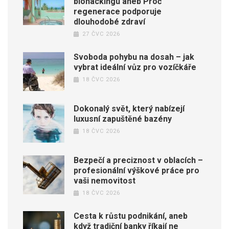
biohackingu aneb Proč
regenerace podporuje
dlouhodobé zdraví
27 ČVC 2026
Svoboda pohybu na dosah – jak
vybrat ideální vůz pro vozíčkáře
18 ČVC 2026
Dokonalý svět, který nabízejí
luxusní zapuštěné bazény
18 ČVC 2026
Bezpečí a preciznost v oblacích –
profesionální výškové práce pro
vaši nemovitost
18 ČVC 2026
Cesta k růstu podnikání, aneb
když tradiční banky říkají ne