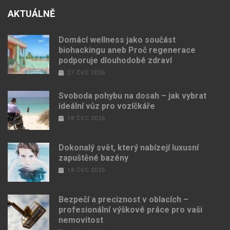
AKTUÁLNĚ
Domácí wellness jako součást
biohackingu aneb Proč regenerace
podporuje dlouhodobé zdraví
27 ČVC 2026
Svoboda pohybu na dosah – jak vybrat
ideální vůz pro vozíčkáře
18 ČVC 2026
Dokonalý svět, který nabízejí luxusní
zapuštěné bazény
18 ČVC 2026
Bezpečí a preciznost v oblacích –
profesionální výškové práce pro vaši
nemovitost