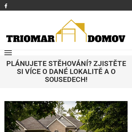
Přeskočit
na
obsah
(stiskněte
Enter)
TRIOMAR
Magazín o bydlení a rodině
PLÁNUJETE STĚHOVÁNÍ? ZJISTĚTE
SI VÍCE O DANÉ LOKALITĚ A O
SOUSEDECH!