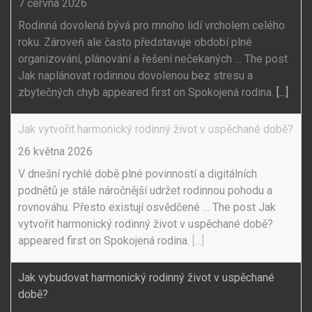
7 června 2026
Rodinná dovolená bývá pro mnoho lidí vrcholem celého
roku. Zároveň ale často představuje období plné
organizování, plánování a řešení nečekaných … The post
Jak naplánovat rodinnou dovolenou bez stresu a
zbytečných chyb appeared first on Spokojená rodina.
[...]
Jak vytvořit harmonický rodinný život v uspěchané době?
26 května 2026
V dnešní rychlé době plné povinností a digitálních
podnětů je stále náročnější udržet rodinnou pohodu a
rovnováhu. Přesto existují osvědčené … The post Jak
vytvořit harmonický rodinný život v uspěchané době?
appeared first on Spokojená rodina.
[...]
Jak vybudovat harmonický rodinný život v uspěchané
době?