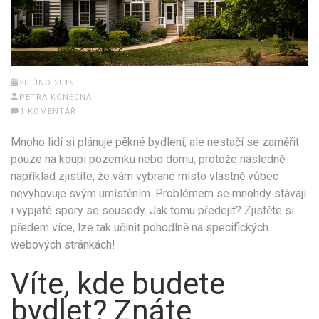
20 ÚNO 2015
PETRA KONEČNÁ
1 KOMENTÁŘ
Mnoho lidí si plánuje pěkné bydlení, ale nestačí se zaměřit
pouze na koupi pozemku nebo domu, protože následně
například zjistíte, že vám vybrané místo vlastně vůbec
nevyhovuje svým umístěním. Problémem se mnohdy stávají
i vypjaté spory se sousedy. Jak tomu předejít? Zjistěte si
předem více, lze tak učinit pohodlně na specifických
webových stránkách!
Víte, kde budete
bydlet? Znáte