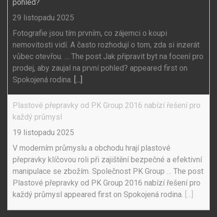
pohled?
29 listopadu 2025
Fotografie jsou tím prvním, co zájemci o koupi
nemovitosti vidí. A často rozhodují o tom, zda si inzerát
vůbec otevřou. … The post Jak připravit byt na focení pro
prodej, aby zaujal na první pohled? appeared first on
Spokojená rodina.
[...]
Plastové přepravky od PK Group 2016 nabízí řešení pro
každý průmysl
19 listopadu 2025
V moderním průmyslu a obchodu hrají plastové
přepravky klíčovou roli při zajištění bezpečné a efektivní
manipulace se zbožím. Společnost PK Group … The post
Plastové přepravky od PK Group 2016 nabízí řešení pro
každý průmysl appeared first on Spokojená rodina.
[...]