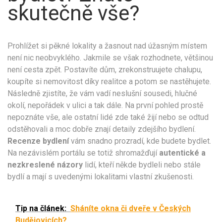
skutečně vše?
Prohlížet si pěkné lokality a žasnout nad úžasným místem
není nic neobvyklého. Jakmile se však rozhodnete, většinou
není cesta zpět. Postavíte dům, zrekonstruujete chalupu,
koupíte si nemovitost díky
realitce
a potom se nastěhujete.
Následně zjistíte, že vám vadí neslušní sousedi, hlučné
okolí, nepořádek v ulici a tak dále. Na první pohled prostě
nepoznáte vše, ale ostatní lidé zde také žijí nebo se odtud
odstěhovali a moc dobře znají detaily zdejšího bydlení.
Recenze bydlení
vám snadno prozradí, kde budete bydlet.
Na nezávislém portálu se totiž shromažďují
autentické a
nezkreslené názory
lidí, kteří někde bydleli nebo stále
bydlí a mají s uvedenými lokalitami vlastní zkušenosti.
Tip na článek:
Sháníte okna či dveře v Českých
Budějovicích?