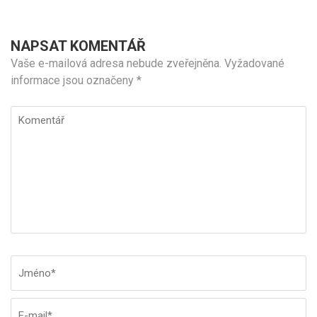
NAPSAT KOMENTÁŘ
Vaše e-mailová adresa nebude zveřejněna.
Vyžadované
informace jsou označeny
*
Komentář
Jméno
*
E-
W
ma
st