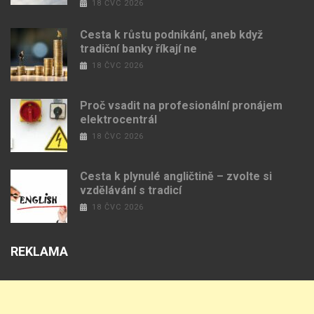
18 ČVC 2026
Cesta k růstu podnikání, aneb když
tradiční banky říkají ne
18 ČVC 2026
Proč vsadit na profesionální pronájem
elektrocentrál
18 ČVC 2026
Cesta k plynulé angličtině – zvolte si
vzdělávání s tradicí
18 ČVC 2026
REKLAMA