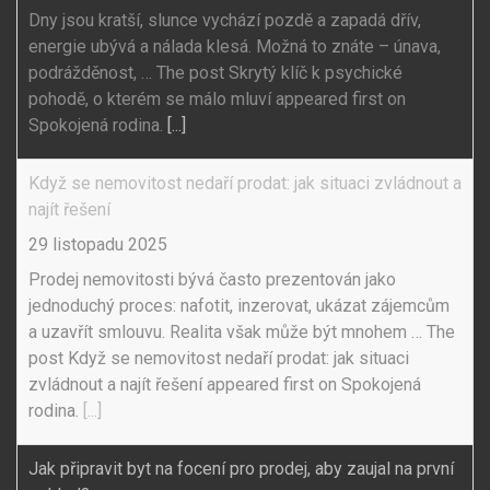
Dny jsou kratší, slunce vychází pozdě a zapadá dřív,
energie ubývá a nálada klesá. Možná to znáte – únava,
podrážděnost, … The post Skrytý klíč k psychické
pohodě, o kterém se málo mluví appeared first on
Spokojená rodina.
[...]
Když se nemovitost nedaří prodat: jak situaci zvládnout a
najít řešení
29 listopadu 2025
Prodej nemovitosti bývá často prezentován jako
jednoduchý proces: nafotit, inzerovat, ukázat zájemcům
a uzavřít smlouvu. Realita však může být mnohem … The
post Když se nemovitost nedaří prodat: jak situaci
zvládnout a najít řešení appeared first on Spokojená
rodina.
[...]
Jak připravit byt na focení pro prodej, aby zaujal na první