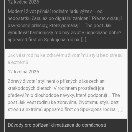
12 května 2026
Moderní život přináší rodinám řadu výzev – od
nedostatku času až po digitální zahlcení. Přesto existují
osvědčené principy, které pomáhají … The post Jak
vybudovat harmonický rodinný život v uspěchané době?
appeared first on Spokojená rodina.
[...]
Jak vést rodinu ke zdravému životnímu stylu bez stresu
a extrémů
12 května 2026
Zdravý životní styl není o přísných zákazech ani
krátkodobých dietách. V rodinném prostředí jde
především o dlouhodobé návyky, které podporují … The
post Jak vést rodinu ke zdravému životnímu stylu bez
stresu a extrémů appeared first on Spokojená rodina.
[...]
Důvody pro pořízení klimatizace do domácnosti