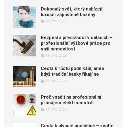
Dokonalý svět, který nabízejí
luxusní zapuštěné bazény
18 ČVC 2026
Bezpečí a preciznost v oblacích –
profesionální výškové práce pro
vaši nemovitost
18 ČVC 2026
Cesta k růstu podnikání, aneb
když tradiční banky říkají ne
18 ČVC 2026
Proč vsadit na profesionální
pronájem elektrocentrál
18 ČVC 2026
Cesta k plynulé angličtině – zvolte