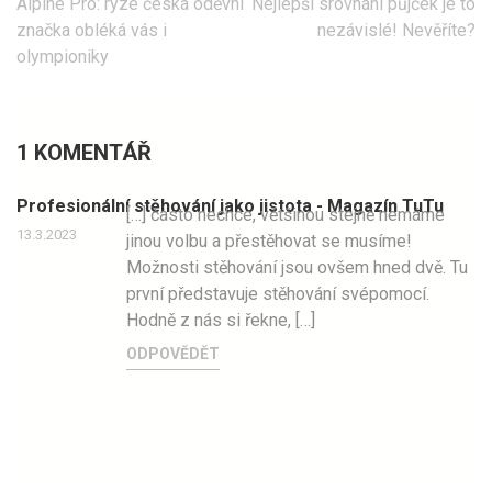
Navigace
Alpine Pro: ryze česká oděvní
Nejlepší srovnání půjček je to
pro
značka obléká vás i
nezávislé! Nevěříte?
příspěvek
olympioniky
1 KOMENTÁŘ
Profesionální stěhování jako jistota - Magazín TuTu
[…] často nechce, většinou stejně nemáme
13.3.2023
jinou volbu a přestěhovat se musíme!
Možnosti stěhování jsou ovšem hned dvě. Tu
první představuje stěhování svépomocí.
Hodně z nás si řekne, […]
ODPOVĚDĚT