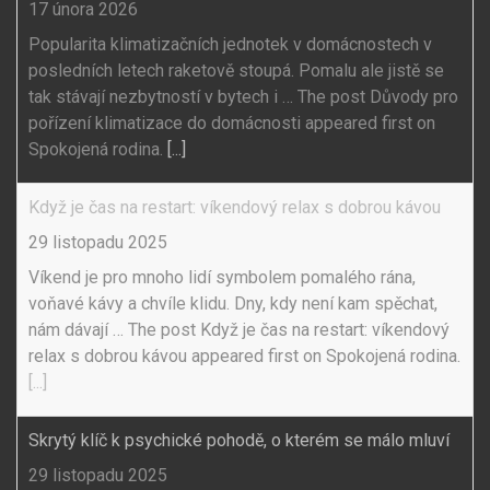
17 února 2026
Popularita klimatizačních jednotek v domácnostech v
posledních letech raketově stoupá. Pomalu ale jistě se
tak stávají nezbytností v bytech i … The post Důvody pro
pořízení klimatizace do domácnosti appeared first on
Spokojená rodina.
[...]
Když je čas na restart: víkendový relax s dobrou kávou
29 listopadu 2025
Víkend je pro mnoho lidí symbolem pomalého rána,
voňavé kávy a chvíle klidu. Dny, kdy není kam spěchat,
nám dávají … The post Když je čas na restart: víkendový
relax s dobrou kávou appeared first on Spokojená rodina.
[...]
Skrytý klíč k psychické pohodě, o kterém se málo mluví
29 listopadu 2025