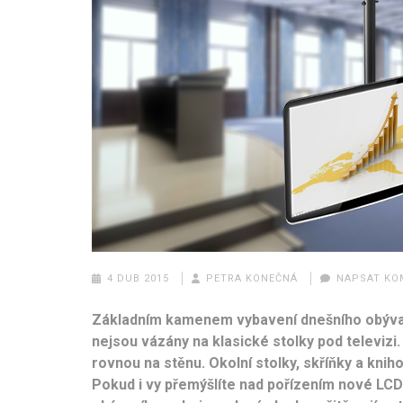
4 DUB 2015
PETRA KONEČNÁ
NAPSAT KO
Základním kamenem vybavení dnešního obývacíh
nejsou vázány na klasické stolky pod televizi
rovnou na stěnu. Okolní stolky, skříňky a knih
Pokud i vy přemýšlíte nad pořízením nové LCD