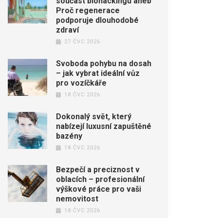
součást biohackingu aneb
Proč regenerace
podporuje dlouhodobé
zdraví
27 ČVC 2026
Svoboda pohybu na dosah
– jak vybrat ideální vůz
pro vozíčkáře
18 ČVC 2026
Dokonalý svět, který
nabízejí luxusní zapuštěné
bazény
18 ČVC 2026
Bezpečí a preciznost v
oblacích – profesionální
výškové práce pro vaši
nemovitost
18 ČVC 2026