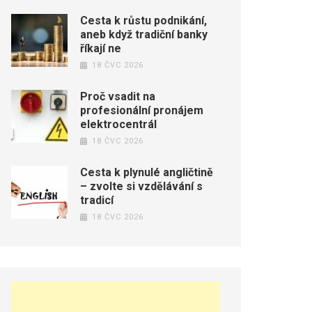
Cesta k růstu podnikání,
aneb když tradiční banky
říkají ne
18 ČVC 2026
Proč vsadit na
profesionální pronájem
elektrocentrál
18 ČVC 2026
Cesta k plynulé angličtině
– zvolte si vzdělávání s
tradicí
18 ČVC 2026