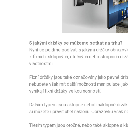
S jakými držáky se můžeme setkat na trhu?
Nyní se pojďme podívat, s jakými
držáky obrazov
z fixních, sklopných, otočných nebo stropních dr
vlastnostmi.
Fixní držáky jsou také označovány jako pevné drž
nebudete však mít další možnosti manipulace, jako
vynikají fixní držáky velkou nosností.
Dalším typem jsou sklopné neboli náklopné držáky
si můžete upravit úhel náklonu. Obrazovku však n
Třetím typem jsou otočné, nebo také sklopné a kl