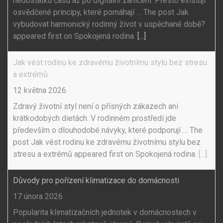
nedostatku času až po digitální zahlcení. Přesto existují
osvědčené principy, které pomáhají … The post Jak
vybudovat harmonický rodinný život v uspěchané době?
appeared first on Spokojená rodina.
[...]
Jak vést rodinu ke zdravému životnímu stylu bez stresu
a extrémů
12 května 2026
Zdravý životní styl není o přísných zákazech ani
krátkodobých dietách. V rodinném prostředí jde
především o dlouhodobé návyky, které podporují … The
post Jak vést rodinu ke zdravému životnímu stylu bez
stresu a extrémů appeared first on Spokojená rodina.
[...]
Důvody pro pořízení klimatizace do domácnosti
17 února 2026
Popularita klimatizačních jednotek v domácnostech v