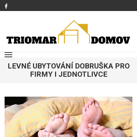
Přeskočit
na
obsah
(stiskněte
Enter)
TRIOMAR
Magazín o bydlení a rodině
LEVNÉ UBYTOVÁNÍ DOBRUŠKA PRO
FIRMY I JEDNOTLIVCE