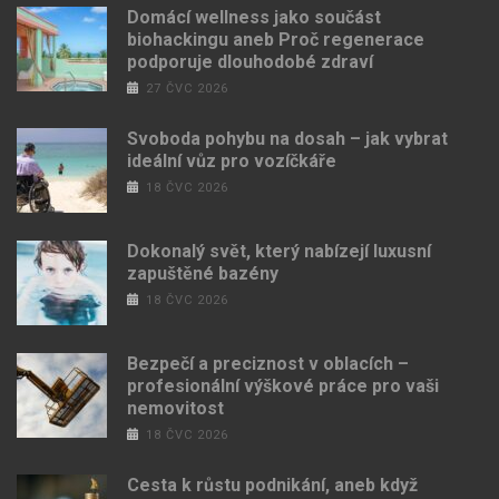
Domácí wellness jako součást
biohackingu aneb Proč regenerace
podporuje dlouhodobé zdraví
27 ČVC 2026
Svoboda pohybu na dosah – jak vybrat
ideální vůz pro vozíčkáře
18 ČVC 2026
Dokonalý svět, který nabízejí luxusní
zapuštěné bazény
18 ČVC 2026
Bezpečí a preciznost v oblacích –
profesionální výškové práce pro vaši
nemovitost
18 ČVC 2026
Cesta k růstu podnikání, aneb když