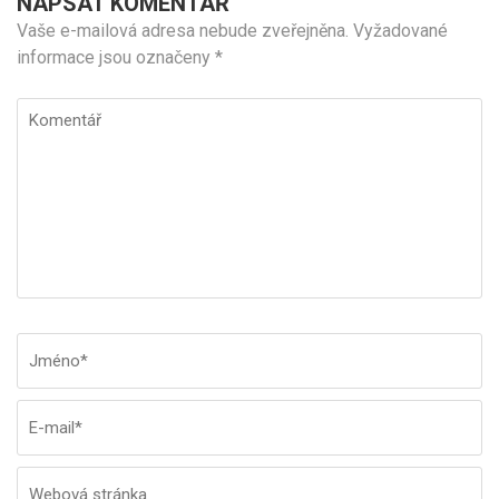
NAPSAT KOMENTÁŘ
Vaše e-mailová adresa nebude zveřejněna.
Vyžadované
informace jsou označeny
*
Komentář
Jméno
*
E-
W
ma
st