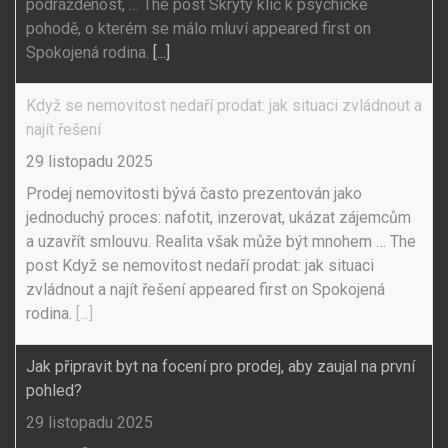
podrážděnost, … The post Skrytý klíč k psychické
pohodě, o kterém se málo mluví appeared first on
Spokojená rodina.
[...]
Když se nemovitost nedaří prodat: jak situaci zvládnout a
najít řešení
29 listopadu 2025
Prodej nemovitosti bývá často prezentován jako
jednoduchý proces: nafotit, inzerovat, ukázat zájemcům
a uzavřít smlouvu. Realita však může být mnohem … The
post Když se nemovitost nedaří prodat: jak situaci
zvládnout a najít řešení appeared first on Spokojená
rodina.
[...]
Jak připravit byt na focení pro prodej, aby zaujal na první
pohled?
29 listopadu 2025