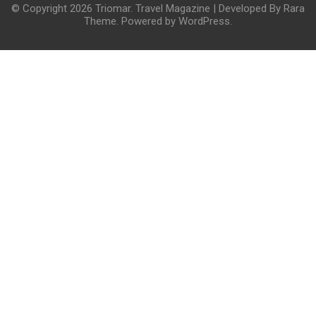
© Copyright 2026
Triomar
.
Travel Magazine | Developed By
Rara
Theme
. Powered by
WordPress
.