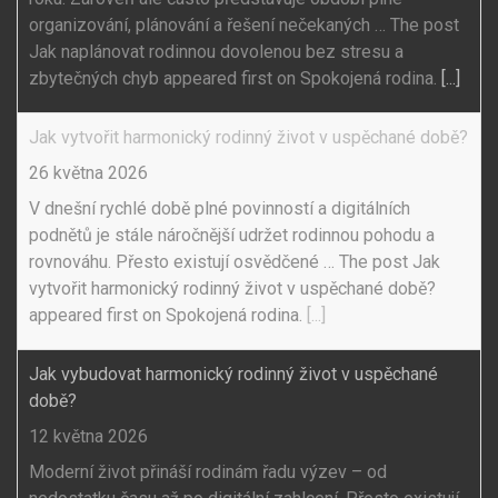
organizování, plánování a řešení nečekaných … The post
Jak naplánovat rodinnou dovolenou bez stresu a
zbytečných chyb appeared first on Spokojená rodina.
[...]
Jak vytvořit harmonický rodinný život v uspěchané době?
26 května 2026
V dnešní rychlé době plné povinností a digitálních
podnětů je stále náročnější udržet rodinnou pohodu a
rovnováhu. Přesto existují osvědčené … The post Jak
vytvořit harmonický rodinný život v uspěchané době?
appeared first on Spokojená rodina.
[...]
Jak vybudovat harmonický rodinný život v uspěchané
době?
12 května 2026
Moderní život přináší rodinám řadu výzev – od