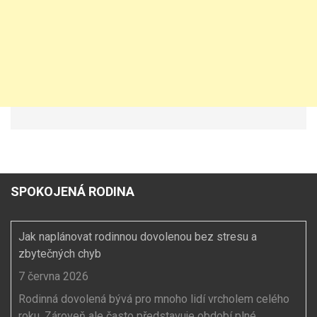
SPOKOJENÁ RODINA
Jak naplánovat rodinnou dovolenou bez stresu a
zbytečných chyb
7 června 2026
Rodinná dovolená bývá pro mnoho lidí vrcholem celého
roku. Zároveň ale často představuje období plné