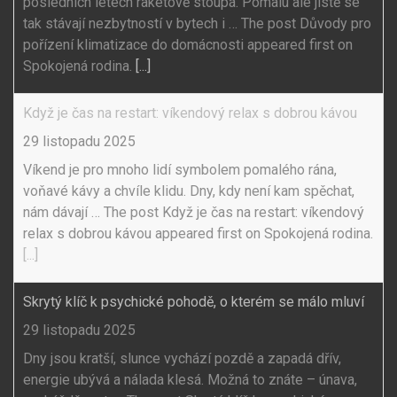
posledních letech raketově stoupá. Pomalu ale jistě se
tak stávají nezbytností v bytech i … The post Důvody pro
pořízení klimatizace do domácnosti appeared first on
Spokojená rodina.
[...]
Když je čas na restart: víkendový relax s dobrou kávou
29 listopadu 2025
Víkend je pro mnoho lidí symbolem pomalého rána,
voňavé kávy a chvíle klidu. Dny, kdy není kam spěchat,
nám dávají … The post Když je čas na restart: víkendový
relax s dobrou kávou appeared first on Spokojená rodina.
[...]
Skrytý klíč k psychické pohodě, o kterém se málo mluví
29 listopadu 2025
Dny jsou kratší, slunce vychází pozdě a zapadá dřív,
energie ubývá a nálada klesá. Možná to znáte – únava,