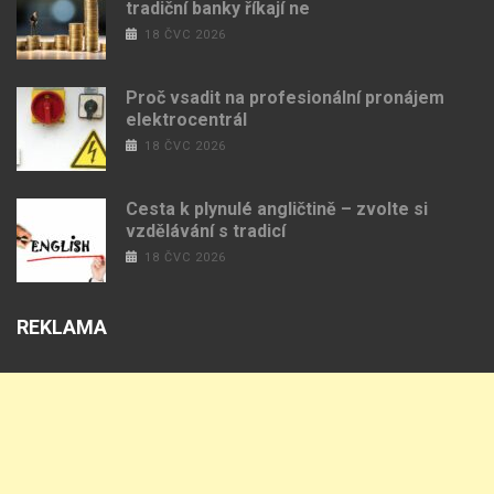
tradiční banky říkají ne
18 ČVC 2026
Proč vsadit na profesionální pronájem
elektrocentrál
18 ČVC 2026
Cesta k plynulé angličtině – zvolte si
vzdělávání s tradicí
18 ČVC 2026
REKLAMA