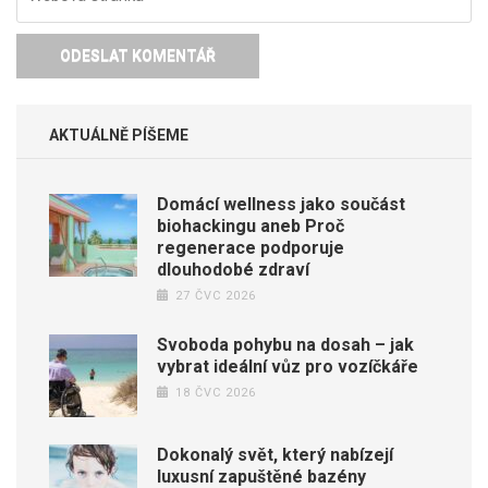
AKTUÁLNĚ PÍŠEME
Domácí wellness jako součást
biohackingu aneb Proč
regenerace podporuje
dlouhodobé zdraví
27 ČVC 2026
Svoboda pohybu na dosah – jak
vybrat ideální vůz pro vozíčkáře
18 ČVC 2026
Dokonalý svět, který nabízejí
luxusní zapuštěné bazény