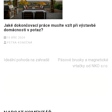
Jaké dokončovací práce musíte vzít při výstavbě
domácnosti v potaz?
10 BŘE 2024
PETRA KONEČNÁ
Navigace
Ideální pohoda na zahradě
Pásové brusky a magnetické
pro
vrtačky od NKO s.r.o.
příspěvek