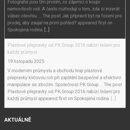
Fotografie jsou tím prvním, co zájemci o koupi
nemovitosti vidí. A často rozhodují o tom, zda si inzerát
vůbec otevřou. … The post Jak připravit byt na focení pro
prodej, aby zaujal na první pohled? appeared first on
Spokojená rodina.
[...]
Plastové přepravky od PK Group 2016 nabízí řešení pro
každý průmysl
19 listopadu 2025
V moderním průmyslu a obchodu hrají plastové
přepravky klíčovou roli při zajištění bezpečné a efektivní
manipulace se zbožím. Společnost PK Group … The post
Plastové přepravky od PK Group 2016 nabízí řešení pro
každý průmysl appeared first on Spokojená rodina.
[...]
AKTUÁLNĚ