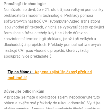
Pomáhají i technologie
Nemůžete se divit, že v 21. století jsou velkými pomocníky
překladatelů i moderní technologie.
Překlady pomocí
softwarových nástrojů CAT
(Computer-Aided Translation)
jsou vhodné při textech, v nichž se vyskytují často opakující
formulace a fráze a tehdy, když se klade důraz na
konzistentní terminologii překladu, jakož i při velkých a
dlouhodobých projektech. Překlady pomocí softwarových
nástrojů CAT jsou vhodné u projektů, které vyžadují
spolupráci více překladatelů.
Tip na článek:
Aspena zajistí špičkový překlad
multimédií
Důvěřujte odborníkům
V případě, že máte o lokalizace zájem, nepodceňujte tuto
oblast a svěřte své překlady do rukou odborníků. Využijte
služby agentury Aspena, která poskytuje široké spektrum