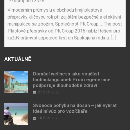
19 listopadu 2025
V moderním průmyslu a obchodu hrají plastové
přepravky klíčovou roli při zajištění bezpečné a efektivní
manipulace se zbožím. Společnost PK Group … The post
Plastové přepravky od PK Group 2016 nabízí řešení pro
každý průmysl appeared first on Spokojená rodina.
[...]
AKTUÁLNĚ
Domácí wellness jako součást
biohackingu aneb Proč regenerace
podporuje dlouhodobé zdraví
27 ČVC 2026
Svoboda pohybu na dosah – jak vybrat
ideální vůz pro vozíčkáře
18 ČVC 2026