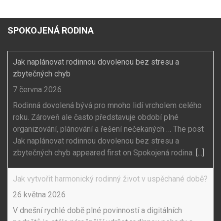
SPOKOJENÁ RODINA
Jak naplánovat rodinnou dovolenou bez stresu a
zbytečných chyb
7 června 2026
Rodinná dovolená bývá pro mnoho lidí vrcholem celého
roku. Zároveň ale často představuje období plné
organizování, plánování a řešení nečekaných … The post
Jak naplánovat rodinnou dovolenou bez stresu a
zbytečných chyb appeared first on Spokojená rodina.
[...]
Jak vytvořit harmonický rodinný život v uspěchané době?
26 května 2026
V dnešní rychlé době plné povinností a digitálních