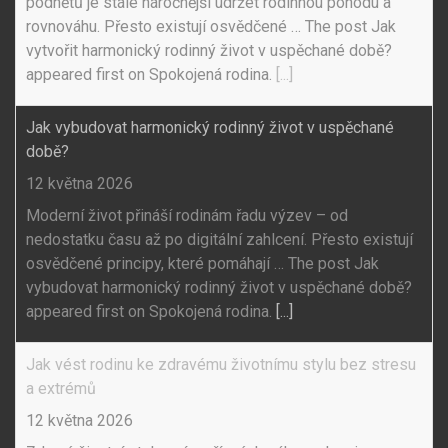
podnětů je stále náročnější udržet rodinnou pohodu a
rovnováhu. Přesto existují osvědčené … The post Jak
vytvořit harmonický rodinný život v uspěchané době?
appeared first on Spokojená rodina.
[...]
Jak vybudovat harmonický rodinný život v uspěchané
době?
12 května 2026
Moderní život přináší rodinám řadu výzev – od
nedostatku času až po digitální zahlcení. Přesto existují
osvědčené principy, které pomáhají … The post Jak
vybudovat harmonický rodinný život v uspěchané době?
appeared first on Spokojená rodina.
[...]
Jak vést rodinu ke zdravému životnímu stylu bez stresu
a extrémů
12 května 2026