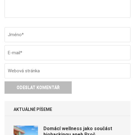
Jméno
*
E-
W
ma
st
AKTUÁLNĚ PÍŠEME
Domácí wellness jako součást
biohackingu aneb Proč