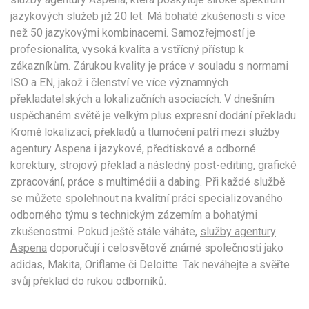
jazykových služeb již 20 let. Má bohaté zkušenosti s více
než 50 jazykovými kombinacemi. Samozřejmostí je
profesionalita, vysoká kvalita a vstřícný přístup k
zákazníkům. Zárukou kvality je práce v souladu s normami
ISO a EN, jakož i členství ve více významných
překladatelských a lokalizačních asociacích. V dnešním
uspěchaném světě je velkým plus expresní dodání překladu.
Kromě lokalizací, překladů a tlumočení patří mezi služby
agentury Aspena i jazykové, předtiskové a odborné
korektury, strojový překlad a následný post-editing, grafické
zpracování, práce s multimédii a dabing. Při každé službě
se můžete spolehnout na kvalitní práci specializovaného
odborného týmu s technickým zázemím a bohatými
zkušenostmi. Pokud ještě stále váháte,
služby agentury
Aspena
doporučují i ​​celosvětově známé společnosti jako
adidas, Makita, Oriflame či Deloitte. Tak neváhejte a svěřte
svůj překlad do rukou odborníků.