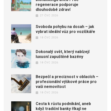
regenerace podporuje
dlouhodobé zdraví
27 ČVC 2026
Svoboda pohybu na dosah – jak
vybrat ideální vůz pro vozíčkáře
18 ČVC 2026
Dokonalý svět, který nabízejí
luxusní zapuštěné bazény
18 ČVC 2026
Bezpečí a preciznost v oblacích –
profesionální výškové práce pro
vaši nemovitost
18 ČVC 2026
Cesta k růstu podnikání, aneb
když tradiční banky říkají ne