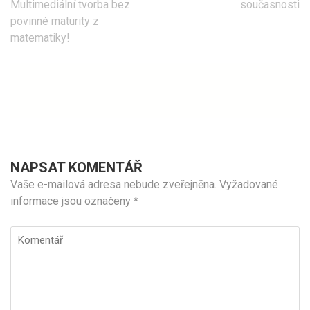
pro
Multimediální tvorba bez
současnosti
příspěvek
povinné maturity z
matematiky!
NAPSAT KOMENTÁŘ
Vaše e-mailová adresa nebude zveřejněna.
Vyžadované
informace jsou označeny
*
Komentář