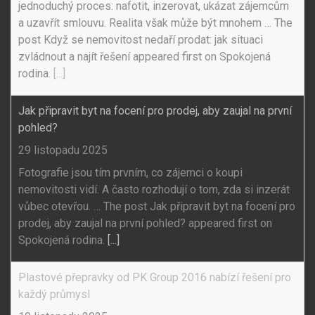
jednoduchý proces: nafotit, inzerovat, ukázat zájemcům
a uzavřít smlouvu. Realita však může být mnohem … The
post Když se nemovitost nedaří prodat: jak situaci
zvládnout a najít řešení appeared first on Spokojená
rodina.
[...]
Jak připravit byt na focení pro prodej, aby zaujal na první
pohled?
29 listopadu 2025
Fotografie jsou tím prvním, co zájemci o koupi
nemovitosti vidí. A často rozhodují o tom, zda si inzerát
vůbec otevřou. … The post Jak připravit byt na focení pro
prodej, aby zaujal na první pohled? appeared first on
Spokojená rodina.
[...]
Plastové přepravky od PK Group 2016 nabízí řešení pro
každý průmysl