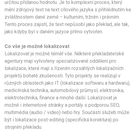
určitou přidanou hodnotu. Je to komplexní proces, který
mění zdrojový text na text cílového jazyka s přihlédnutím ke
zvláštnostem dané země – kulturním, tržním i právním.
Tento proces zajistí, že text nepůsobí jako překlad, ale tak,
jako kdyby byl v daném jazyce přímo vytvořen.
Co vše je možné lokalizovat
Lokalizovat je možné téměř vše. Některé překladatelské
agentury mají vytvořeny specializované oddělení pro
lokalizace, které mají s řízením rozsáhlých lokalizačních
projektů bohaté zkušenosti. Tyto projekty se realizují v
různých oblastech jako IT (lokalizace softwaru a hardwaru),
medicínská technika, automobilový průmysl, elektronika,
elektrotechnika, finance a mnohé další. Lokalizovat je
možné i internetové stránky a portály s podporou SEO,
multimédia (audio / video) nebo hry. Součástí služeb může
být i lokalizace post-editing (specifická korektura) po
strojním překladu.