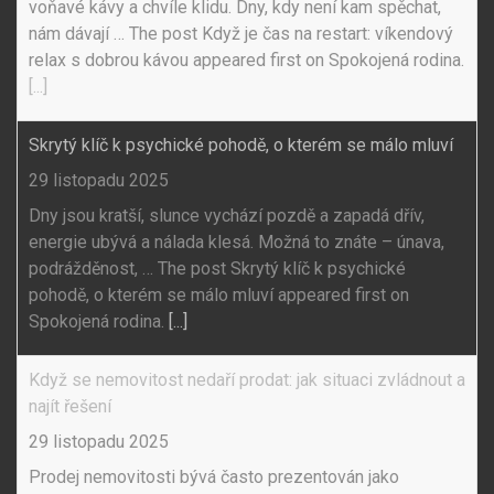
voňavé kávy a chvíle klidu. Dny, kdy není kam spěchat,
nám dávají … The post Když je čas na restart: víkendový
relax s dobrou kávou appeared first on Spokojená rodina.
[...]
Skrytý klíč k psychické pohodě, o kterém se málo mluví
29 listopadu 2025
Dny jsou kratší, slunce vychází pozdě a zapadá dřív,
energie ubývá a nálada klesá. Možná to znáte – únava,
podrážděnost, … The post Skrytý klíč k psychické
pohodě, o kterém se málo mluví appeared first on
Spokojená rodina.
[...]
Když se nemovitost nedaří prodat: jak situaci zvládnout a
najít řešení
29 listopadu 2025
Prodej nemovitosti bývá často prezentován jako