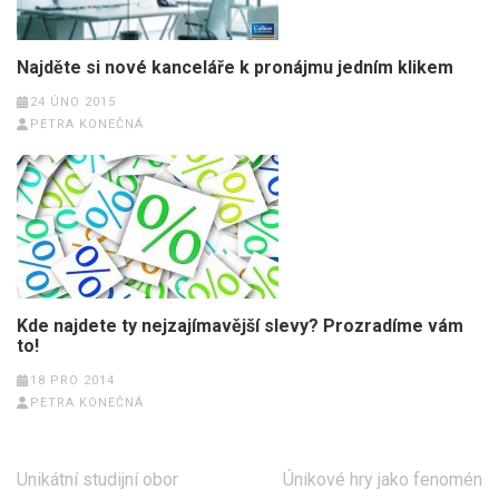
Najděte si nové kanceláře k pronájmu jedním klikem
24 ÚNO 2015
PETRA KONEČNÁ
Kde najdete ty nejzajímavější slevy? Prozradíme vám
to!
18 PRO 2014
PETRA KONEČNÁ
Navigace
Unikátní studijní obor
Únikové hry jako fenomén