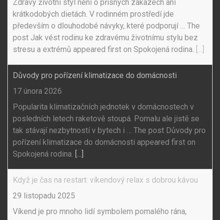
Zdravý životní styl není o přísných zákazech ani
krátkodobých dietách. V rodinném prostředí jde
především o dlouhodobé návyky, které podporují … The
post Jak vést rodinu ke zdravému životnímu stylu bez
stresu a extrémů appeared first on Spokojená rodina.
[...]
Důvody pro pořízení klimatizace do domácnosti
17 února 2026
Popularita klimatizačních jednotek v domácnostech v
posledních letech raketově stoupá. Pomalu ale jistě se
tak stávají nezbytností v bytech i … The post Důvody pro
pořízení klimatizace do domácnosti appeared first on
Spokojená rodina.
[...]
Když je čas na restart: víkendový relax s dobrou kávou
29 listopadu 2025
Víkend je pro mnoho lidí symbolem pomalého rána,