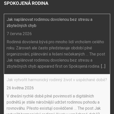
SPOKOJENÁ RODINA
Jak naplánovat rodinnou dovolenou bez stresu a
zbytečných chyb
7 června 2026
Rodinná dovolená bývá pro mnoho lidí vrcholem celého
roku. Zároveň ale často představuje období plné
organizování, plánování a řešení nečekaných … The post
Jak naplánovat rodinnou dovolenou bez stresu a
zbytečných chyb appeared first on Spokojená rodina.
[...]
Jak vytvořit harmonický rodinný život v uspěchané době?
26 května 2026
V dnešní rychlé době plné povinností a digitálních
podnětů je stále náročnější udržet rodinnou pohodu a
rovnováhu. Přesto existují osvědčené … The post Jak