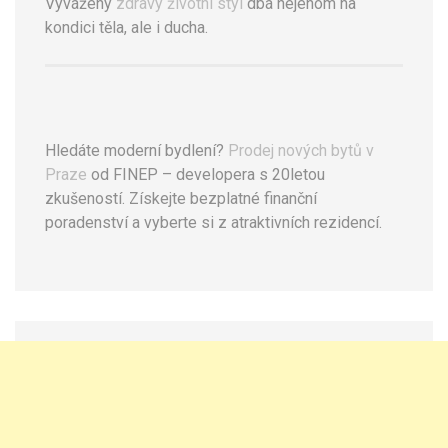
Vyvážený
zdravý životní styl
dbá nejenom na
kondici těla, ale i ducha.
Hledáte moderní bydlení?
Prodej nových bytů v
Praze
od FINEP – developera s 20letou
zkušeností. Získejte bezplatné finanční
poradenství a vyberte si z atraktivních rezidencí.