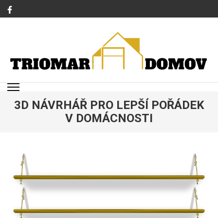
Přeskočit
na
obsah
(stiskněte
Enter)
TRIOMAR
Magazín o bydlení a rodině
3D NÁVRHÁŘ PRO LEPŠÍ POŘÁDEK
V DOMÁCNOSTI