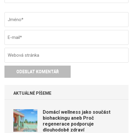
Jméno
*
E-
W
ma
st
AKTUÁLNĚ PÍŠEME
Domácí wellness jako součást
biohackingu aneb Proč
regenerace podporuje
dlouhodobé zdraví