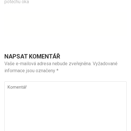
příspěvek
potěchu oka
NAPSAT KOMENTÁŘ
Vaše e-mailová adresa nebude zveřejněna.
Vyžadované
informace jsou označeny
*
Komentář