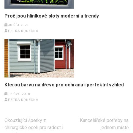
Proč jsou hliníkové ploty moderní a trendy
30 ŘÍJ 2021
PETRA KONEČNÁ
Kterou barvu na dřevo pro ochranu i perfektní vzhled
12 ČVC 2018
PETRA KONEČNÁ
Navigace
Okouzlující šperky z
Kancelářské potřeby na
pro
chirurgické oceli pro radost i
jednom místě