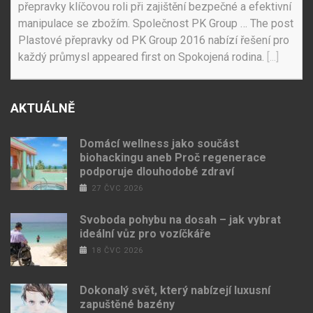
přepravky klíčovou roli při zajištění bezpečné a efektivní
manipulace se zbožím. Společnost PK Group … The post
Plastové přepravky od PK Group 2016 nabízí řešení pro
každý průmysl appeared first on Spokojená rodina.
[...]
AKTUÁLNĚ
Domácí wellness jako součást
biohackingu aneb Proč regenerace
podporuje dlouhodobé zdraví
27 ČVC 2026
Svoboda pohybu na dosah – jak vybrat
ideální vůz pro vozíčkáře
18 ČVC 2026
Dokonalý svět, který nabízejí luxusní
zapuštěné bazény