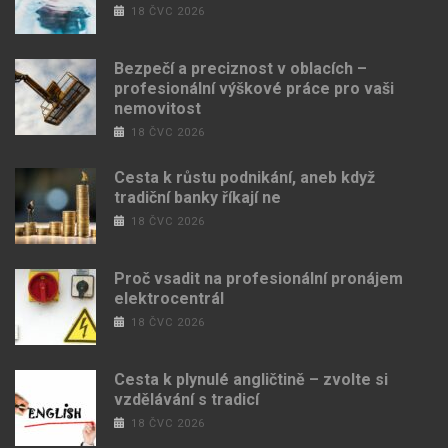
18 ČVC 2026
Bezpečí a preciznost v oblacích –
profesionální výškové práce pro vaši
nemovitost
18 ČVC 2026
Cesta k růstu podnikání, aneb když
tradiční banky říkají ne
18 ČVC 2026
Proč vsadit na profesionální pronájem
elektrocentrál
18 ČVC 2026
Cesta k plynulé angličtině – zvolte si
vzdělávání s tradicí
18 ČVC 2026