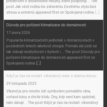
především o dlouhodobé návyky, které podporují … The
post Jak vést rodinu ke zdravému životnímu stylu bez
stresu a extrémů appeared first on Spokojená rodina.
[...]
Důvody pro pořízení klimatizace do domácnosti
17 února 2026
Popularita klimatizačních jednotek v domácnostech v
posledních letech raketově stoupá. Pomalu ale jistě se
tak stávají nezbytností v bytech i … The post Důvody pro
pořízení klimatizace do domácnosti appeared first on
Spokojená rodina.
[...]
Když je čas na restart: víkendový relax s dobrou kávou
29 listopadu 2025
Víkend je pro mnoho lidí symbolem pomalého rána,
voňavé kávy a chvíle klidu. Dny, kdy není kam spěchat,
nám dávají … The post Když je čas na restart: víkendový