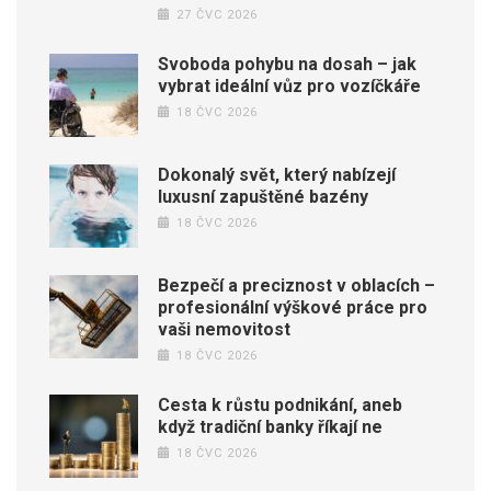
27 ČVC 2026
Svoboda pohybu na dosah – jak
vybrat ideální vůz pro vozíčkáře
18 ČVC 2026
Dokonalý svět, který nabízejí
luxusní zapuštěné bazény
18 ČVC 2026
Bezpečí a preciznost v oblacích –
profesionální výškové práce pro
vaši nemovitost
18 ČVC 2026
Cesta k růstu podnikání, aneb
když tradiční banky říkají ne
18 ČVC 2026