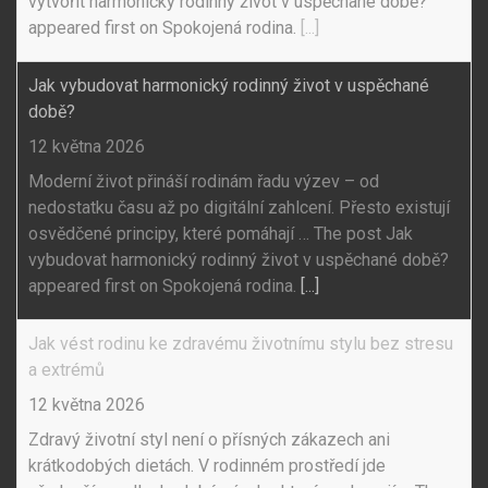
vytvořit harmonický rodinný život v uspěchané době?
appeared first on Spokojená rodina.
[...]
Jak vybudovat harmonický rodinný život v uspěchané
době?
12 května 2026
Moderní život přináší rodinám řadu výzev – od
nedostatku času až po digitální zahlcení. Přesto existují
osvědčené principy, které pomáhají … The post Jak
vybudovat harmonický rodinný život v uspěchané době?
appeared first on Spokojená rodina.
[...]
Jak vést rodinu ke zdravému životnímu stylu bez stresu
a extrémů
12 května 2026
Zdravý životní styl není o přísných zákazech ani
krátkodobých dietách. V rodinném prostředí jde