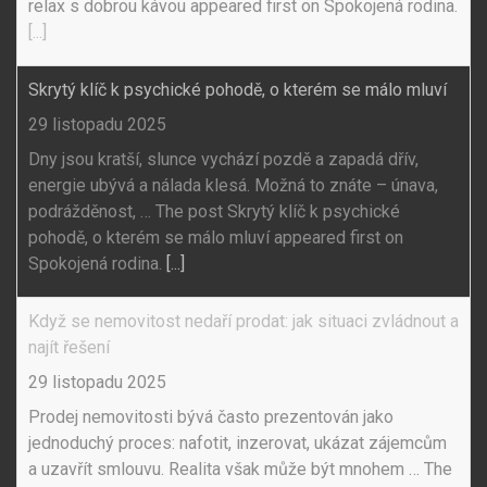
relax s dobrou kávou appeared first on Spokojená rodina.
[...]
Skrytý klíč k psychické pohodě, o kterém se málo mluví
29 listopadu 2025
Dny jsou kratší, slunce vychází pozdě a zapadá dřív,
energie ubývá a nálada klesá. Možná to znáte – únava,
podrážděnost, … The post Skrytý klíč k psychické
pohodě, o kterém se málo mluví appeared first on
Spokojená rodina.
[...]
Když se nemovitost nedaří prodat: jak situaci zvládnout a
najít řešení
29 listopadu 2025
Prodej nemovitosti bývá často prezentován jako
jednoduchý proces: nafotit, inzerovat, ukázat zájemcům
a uzavřít smlouvu. Realita však může být mnohem … The