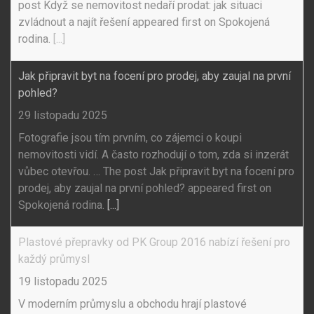
post Když se nemovitost nedaří prodat: jak situaci
zvládnout a najít řešení appeared first on Spokojená
rodina.
[...]
Jak připravit byt na focení pro prodej, aby zaujal na první
pohled?
29 listopadu 2025
Fotografie jsou tím prvním, co zájemci o koupi
nemovitosti vidí. A často rozhodují o tom, zda si inzerát
vůbec otevřou. … The post Jak připravit byt na focení pro
prodej, aby zaujal na první pohled? appeared first on
Spokojená rodina.
[...]
Plastové přepravky od PK Group 2016 nabízí řešení pro
každý průmysl
19 listopadu 2025
V moderním průmyslu a obchodu hrají plastové