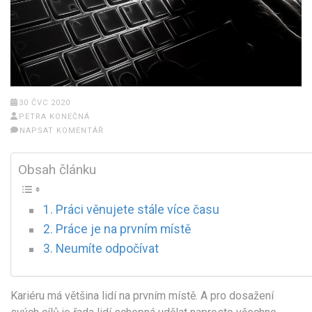
30 ČVC 2020
PETRA KONEČNÁ
NAPSAT KOMENTÁŘ
Obsah článku
Práci věnujete stále více času
Práce je na prvním místě
Neumíte odpočívat
Kariéru má většina lidí na prvním místě. A pro dosažení