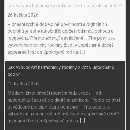
Jak vytvořit harmonický rodinný život v uspěchané době?
26 května 2026
V dnešní rychlé době plné povinností a digitálních
podnětů je stále náročnější udržet rodinnou pohodu a
rovnováhu. Přesto existují osvědčené … The post Jak
vytvořit harmonický rodinný život v uspěchané době?
appeared first on Spokojená rodina.
[...]
Jak vybudovat harmonický rodinný život v uspěchané
době?
12 května 2026
Moderní život přináší rodinám řadu výzev – od
nedostatku času až po digitální zahlcení. Přesto existují
osvědčené principy, které pomáhají … The post Jak
vybudovat harmonický rodinný život v uspěchané době?
appeared first on Spokojená rodina.
[...]