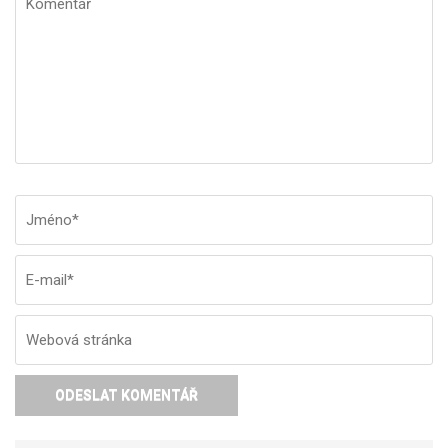
Jméno
*
E-
W
ma
st