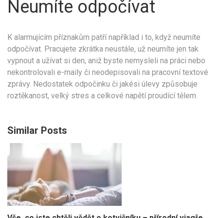
Neumíte odpočívat
K alarmujícím příznakům patří například i to, když neumíte
odpočívat. Pracujete zkrátka neustále, už neumíte jen tak
vypnout a užívat si den, aniž byste nemysleli na práci nebo
nekontrolovali e-maily či neodepisovali na pracovní textové
zprávy. Nedostatek odpočinku či jakési úlevy způsobuje
roztěkanost, velký stres a celkové napětí proudící tělem.
Similar Posts
Vše, co jste chtěli vědět o kotvičníku – přírodní viagře