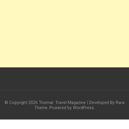
© Copyright 2026
Triomar
.
Travel Magazine | Developed By
Rara
Theme
. Powered by
WordPress
.