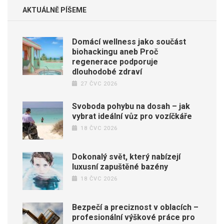
AKTUÁLNĚ PÍŠEME
Domácí wellness jako součást
biohackingu aneb Proč
regenerace podporuje
dlouhodobé zdraví
27 ČVC 2026
Svoboda pohybu na dosah – jak
vybrat ideální vůz pro vozíčkáře
18 ČVC 2026
Dokonalý svět, který nabízejí
luxusní zapuštěné bazény
18 ČVC 2026
Bezpečí a preciznost v oblacích –
profesionální výškové práce pro