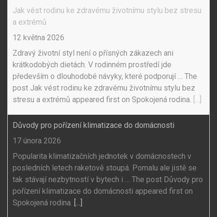
Jak vést rodinu ke zdravému životnímu stylu bez stresu
a extrémů
12 května 2026
Zdravý životní styl není o přísných zákazech ani
krátkodobých dietách. V rodinném prostředí jde
především o dlouhodobé návyky, které podporují … The
post Jak vést rodinu ke zdravému životnímu stylu bez
stresu a extrémů appeared first on Spokojená rodina.
[...]
Důvody pro pořízení klimatizace do domácnosti
17 února 2026
Popularita klimatizačních jednotek v domácnostech v
posledních letech raketově stoupá. Pomalu ale jistě se
tak stávají nezbytností v bytech i … The post Důvody pro
pořízení klimatizace do domácnosti appeared first on
Spokojená rodina.
[...]