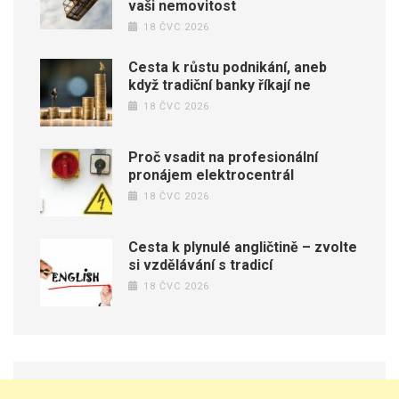
vaši nemovitost
18 ČVC 2026
Cesta k růstu podnikání, aneb
když tradiční banky říkají ne
18 ČVC 2026
Proč vsadit na profesionální
pronájem elektrocentrál
18 ČVC 2026
Cesta k plynulé angličtině – zvolte
si vzdělávání s tradicí
18 ČVC 2026