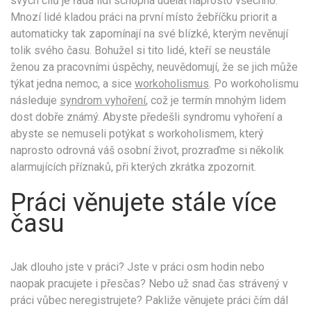
svých cílů je řada lidí schopná udělat naprosto všechno.
Mnozí lidé kladou práci na první místo žebříčku priorit a
automaticky tak zapomínají na své blízké, kterým nevěnují
tolik svého času. Bohužel si tito lidé, kteří se neustále
ženou za pracovními úspěchy, neuvědomují, že se jich může
týkat jedna nemoc, a sice
workoholismus
. Po workoholismu
následuje
syndrom vyhoření
, což je termín mnohým lidem
dost dobře známý. Abyste předešli syndromu vyhoření a
abyste se nemuseli potýkat s workoholismem, který
naprosto odrovná váš osobní život, prozraďme si několik
alarmujících příznaků, při kterých zkrátka zpozornit.
Práci věnujete stále více
času
Jak dlouho jste v práci? Jste v práci osm hodin nebo
naopak pracujete i přesčas? Nebo už snad čas strávený v
práci vůbec neregistrujete? Pakliže věnujete práci čím dál