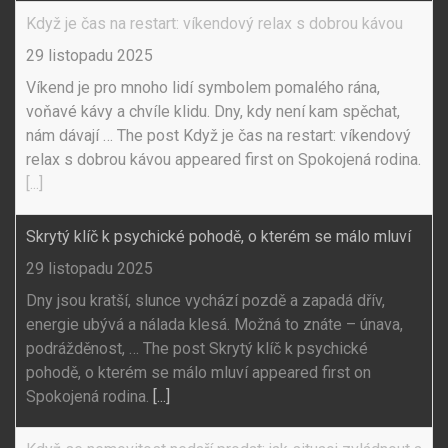
Když je čas na restart: víkendový relax s dobrou kávou
29 listopadu 2025
Víkend je pro mnoho lidí symbolem pomalého rána,
voňavé kávy a chvíle klidu. Dny, kdy není kam spěchat,
nám dávají … The post Když je čas na restart: víkendový
relax s dobrou kávou appeared first on Spokojená rodina.
[...]
Skrytý klíč k psychické pohodě, o kterém se málo mluví
29 listopadu 2025
Dny jsou kratší, slunce vychází pozdě a zapadá dřív,
energie ubývá a nálada klesá. Možná to znáte – únava,
podrážděnost, … The post Skrytý klíč k psychické
pohodě, o kterém se málo mluví appeared first on
Spokojená rodina.
[...]