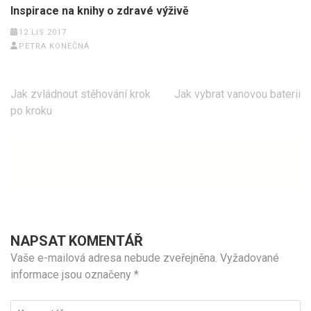
Inspirace na knihy o zdravé výživě
12 LIS 2017
PETRA KONEČNÁ
Navigace
Jak zvládnout stěhování krok
Jak vybrat vanovou baterii
pro
po kroku
příspěvek
NAPSAT KOMENTÁŘ
Vaše e-mailová adresa nebude zveřejněna.
Vyžadované
informace jsou označeny
*
Komentář