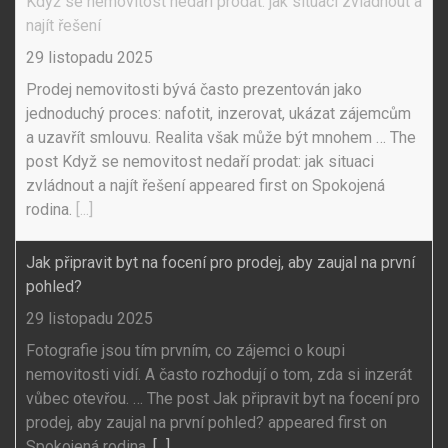
Když se nemovitost nedaří prodat: jak situaci zvládnout a
najít řešení
29 listopadu 2025
Prodej nemovitosti bývá často prezentován jako
jednoduchý proces: nafotit, inzerovat, ukázat zájemcům
a uzavřít smlouvu. Realita však může být mnohem … The
post Když se nemovitost nedaří prodat: jak situaci
zvládnout a najít řešení appeared first on Spokojená
rodina.
[...]
Jak připravit byt na focení pro prodej, aby zaujal na první
pohled?
29 listopadu 2025
Fotografie jsou tím prvním, co zájemci o koupi
nemovitosti vidí. A často rozhodují o tom, zda si inzerát
vůbec otevřou. … The post Jak připravit byt na focení pro
prodej, aby zaujal na první pohled? appeared first on
Spokojená rodina.
[...]