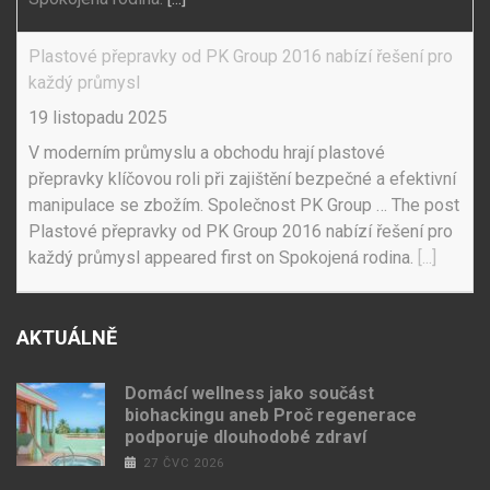
Plastové přepravky od PK Group 2016 nabízí řešení pro
každý průmysl
19 listopadu 2025
V moderním průmyslu a obchodu hrají plastové
přepravky klíčovou roli při zajištění bezpečné a efektivní
manipulace se zbožím. Společnost PK Group … The post
Plastové přepravky od PK Group 2016 nabízí řešení pro
každý průmysl appeared first on Spokojená rodina.
[...]
AKTUÁLNĚ
Domácí wellness jako součást
biohackingu aneb Proč regenerace
podporuje dlouhodobé zdraví
27 ČVC 2026