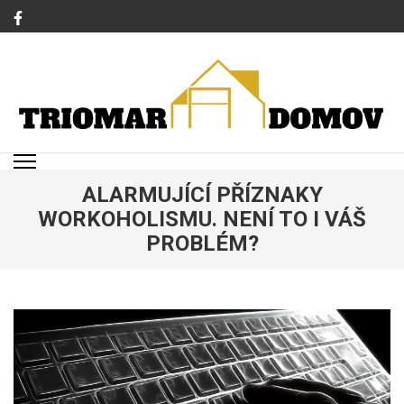
Přeskočit
na
obsah
(stiskněte
Enter)
TRIOMAR
Magazín o bydlení a rodině
ALARMUJÍCÍ PŘÍZNAKY
WORKOHOLISMU. NENÍ TO I VÁŠ
PROBLÉM?