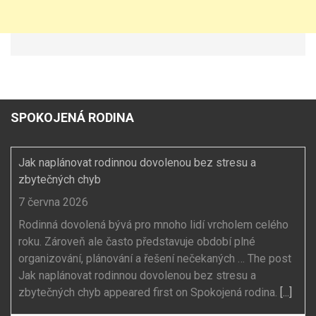
SPOKOJENÁ RODINA
Jak naplánovat rodinnou dovolenou bez stresu a
zbytečných chyb
7 června 2026
Rodinná dovolená bývá pro mnoho lidí vrcholem celého
roku. Zároveň ale často představuje období plné
organizování, plánování a řešení nečekaných … The post
Jak naplánovat rodinnou dovolenou bez stresu a
zbytečných chyb appeared first on Spokojená rodina.
[...]