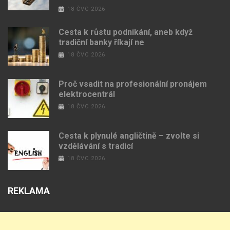
18 ČVC 2026
Cesta k růstu podnikání, aneb když
tradiční banky říkají ne
18 ČVC 2026
Proč vsadit na profesionální pronájem
elektrocentrál
18 ČVC 2026
Cesta k plynulé angličtině – zvolte si
vzdělávání s tradicí
18 ČVC 2026
REKLAMA