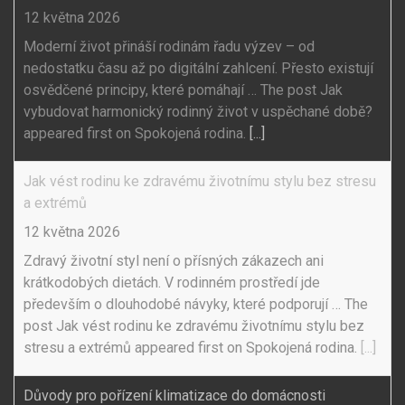
12 května 2026
Moderní život přináší rodinám řadu výzev – od
nedostatku času až po digitální zahlcení. Přesto existují
osvědčené principy, které pomáhají … The post Jak
vybudovat harmonický rodinný život v uspěchané době?
appeared first on Spokojená rodina.
[...]
Jak vést rodinu ke zdravému životnímu stylu bez stresu
a extrémů
12 května 2026
Zdravý životní styl není o přísných zákazech ani
krátkodobých dietách. V rodinném prostředí jde
především o dlouhodobé návyky, které podporují … The
post Jak vést rodinu ke zdravému životnímu stylu bez
stresu a extrémů appeared first on Spokojená rodina.
[...]
Důvody pro pořízení klimatizace do domácnosti