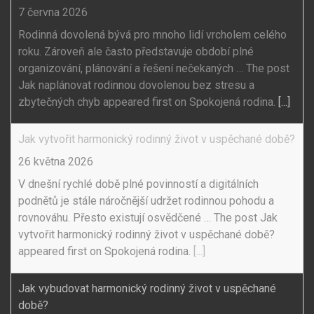
7 června 2026
Rodinná dovolená bývá pro mnoho lidí vrcholem celého
roku. Zároveň ale často představuje období plné
organizování, plánování a řešení nečekaných … The post
Jak naplánovat rodinnou dovolenou bez stresu a
zbytečných chyb appeared first on Spokojená rodina.
[...]
Jak vytvořit harmonický rodinný život v uspěchané době?
26 května 2026
V dnešní rychlé době plné povinností a digitálních
podnětů je stále náročnější udržet rodinnou pohodu a
rovnováhu. Přesto existují osvědčené … The post Jak
vytvořit harmonický rodinný život v uspěchané době?
appeared first on Spokojená rodina.
[...]
Jak vybudovat harmonický rodinný život v uspěchané
době?