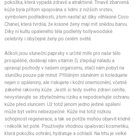
pokožka, která vypadá zdravě a atraktivně. Tmavě zbarvená
kůže byla přitom spojována s lidmi z nižších vrstev,
symbolem podřadnosti, zlom nastal až díky věhlasné Coco
Chanel, která tvrdila, že krásné ženy mají mít snědou barvu.
Díky ní kultu opáleného těla podlehly hollywoodské
celebrity i obyčejné ženy po celém světě.
Ačkoli jsou sluneční paprsky v určité míře pro naše tělo
prospěšné, dodávají nám vitamin D, zlepšují náladu a
upravují pochody v našem organismu, stačí nám pobyt na
sluníčku pouze pár minut. Přílišným sluněním si koledujete
nejen o spáleniny, ale riskujete i kožní onemocnění, včetně
zákeřné rakoviny kůže. Jestli si tedy svého zdraví ceníte,
nevystavujte se zbytečnému riziku a nepodceňujte ochranu
kůže před sluncem. Už totiž jenom jedno jediné spálení
může být velmi nebezpečné. Kůže má totiž nízkou
schopnost regenerace, a tak se potíže mohou objevit klidně
i několik let poté. Používejte vhodnou opalovací kosmetiku,
která pokožku ochrání, hydratuje a ochladí. Na trhu je velké