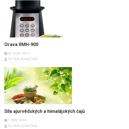
Orava RMH-900
22 DUB 2016
PETRA KONEČNÁ
Síla ajurvédských a himalájských čajů
1 BŘE 2018
PETRA KONEČNÁ