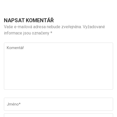
NAPSAT KOMENTÁŘ
Vaše e-mailová adresa nebude zveřejněna.
Vyžadované
informace jsou označeny
*
Komentář
Jméno
*
E-
W
ma
st