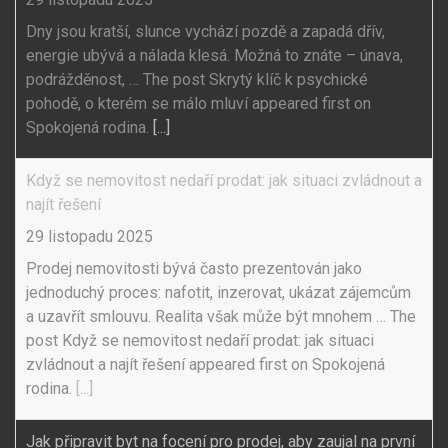
Dny jsou kratší, slunce vychází pozdě a zapadá dřív,
energie ubývá a nálada klesá. Možná to znáte – únava,
podrážděnost, … The post Skrytý klíč k psychické
pohodě, o kterém se málo mluví appeared first on
Spokojená rodina.
[...]
Když se nemovitost nedaří prodat: jak situaci zvládnout a
najít řešení
29 listopadu 2025
Prodej nemovitosti bývá často prezentován jako
jednoduchý proces: nafotit, inzerovat, ukázat zájemcům
a uzavřít smlouvu. Realita však může být mnohem … The
post Když se nemovitost nedaří prodat: jak situaci
zvládnout a najít řešení appeared first on Spokojená
rodina.
[...]
Jak připravit byt na focení pro prodej, aby zaujal na první