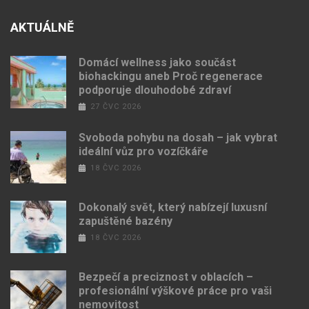
AKTUÁLNĚ
Domácí wellness jako součást
biohackingu aneb Proč regenerace
podporuje dlouhodobé zdraví
27 ČVC 2026
Svoboda pohybu na dosah – jak vybrat
ideální vůz pro vozíčkáře
18 ČVC 2026
Dokonalý svět, který nabízejí luxusní
zapuštěné bazény
18 ČVC 2026
Bezpečí a preciznost v oblacích –
profesionální výškové práce pro vaši
nemovitost