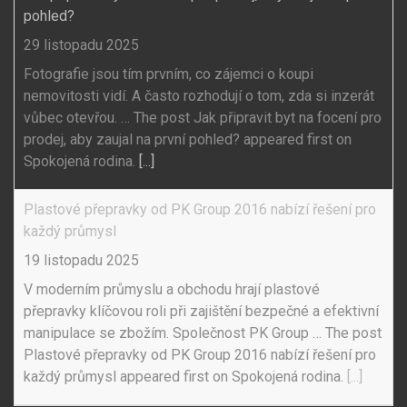
pohled?
29 listopadu 2025
Fotografie jsou tím prvním, co zájemci o koupi
nemovitosti vidí. A často rozhodují o tom, zda si inzerát
vůbec otevřou. … The post Jak připravit byt na focení pro
prodej, aby zaujal na první pohled? appeared first on
Spokojená rodina.
[...]
Plastové přepravky od PK Group 2016 nabízí řešení pro
každý průmysl
19 listopadu 2025
V moderním průmyslu a obchodu hrají plastové
přepravky klíčovou roli při zajištění bezpečné a efektivní
manipulace se zbožím. Společnost PK Group … The post
Plastové přepravky od PK Group 2016 nabízí řešení pro
každý průmysl appeared first on Spokojená rodina.
[...]