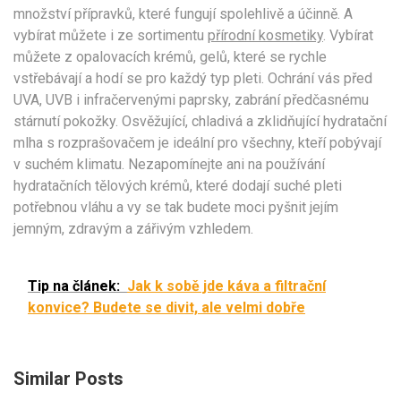
množství přípravků, které fungují spolehlivě a účinně. A
vybírat můžete i ze sortimentu
přírodní kosmetiky
. Vybírat
můžete z opalovacích krémů, gelů, které se rychle
vstřebávají a hodí se pro každý typ pleti. Ochrání vás před
UVA, UVB i infračervenými paprsky, zabrání předčasnému
stárnutí pokožky. Osvěžující, chladivá a zklidňující hydratační
mlha s rozprašovačem je ideální pro všechny, kteří pobývají
v suchém klimatu. Nezapomínejte ani na používání
hydratačních tělových krémů, které dodají suché pleti
potřebnou vláhu a vy se tak budete moci pyšnit jejím
jemným, zdravým a zářivým vzhledem.
Tip na článek:
Jak k sobě jde káva a filtrační
konvice? Budete se divit, ale velmi dobře
Similar Posts