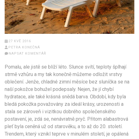
27 KVĚ 2016
PETRA KONEČNÁ
NAPSAT KOMENTÁŘ
Pomalu, ale jistě se blíží léto. Slunce svítí, teploty šplhají
strmě vzhůru a my tak konečně můžeme odložit vrstvy
oblečení. Jenže, chladné zimní měsíce bez sluníčka se na
naší pokožce bohužel podepsaly. Nejen, že jí chybí
hydratace, ale také krásná snědá barva. Období, kdy byla
bledá pokožka považovány za ideál krásy, urozenosti a
stala se zároveň i vizitkou dobrého společenského
postavení, je, zdá se, nenávratně pryč. Přitom alabastrová
pleť byla ceněná už od starověku, a to až do 20. století.
Trendem, který vznikl teprve v minulém století, je opálená