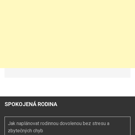
SPOKOJENÁ RODINA
Jak naplánovat rodinnou dovolenou bez stresu a
zbytečných chyb