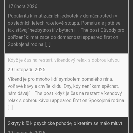
17 února 2026
Popularita klimatizačních jednotek v domácnostech v
posledních letech raketově stoupá. Pomalu ale jistě se
tak stávají nezbytností v bytech i … The post Důvody pro
pořízení klimatizace do domácnosti appeared first on
Spokojená rodina.
[...]
Když je čas na restart: víkendový relax s dobrou kávou
29 listopadu 2025
Víkend je pro mnoho lidí symbolem pomalého rána,
voňavé kávy a chvíle klidu. Dny, kdy není kam spěchat,
nám dávají … The post Když je čas na restart: víkendový
relax s dobrou kávou appeared first on Spokojená rodina.
[...]
Skrytý klíč k psychické pohodě, o kterém se málo mluví
29 listopadu 2025