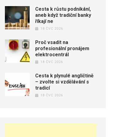
Cesta k růstu podnikání,
aneb když tradiční banky
říkají ne
18 ČVC 2026
Proč vsadit na
profesionální pronájem
elektrocentrál
18 ČVC 2026
Cesta k plynulé angličtině
– zvolte si vzdělávání s
tradicí
18 ČVC 2026