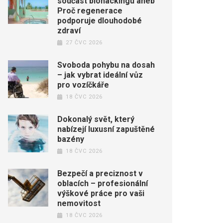
součást biohackingu aneb
Proč regenerace
podporuje dlouhodobé
zdraví
27 ČVC 2026
Svoboda pohybu na dosah
– jak vybrat ideální vůz
pro vozíčkáře
18 ČVC 2026
Dokonalý svět, který
nabízejí luxusní zapuštěné
bazény
18 ČVC 2026
Bezpečí a preciznost v
oblacích – profesionální
výškové práce pro vaši
nemovitost
18 ČVC 2026