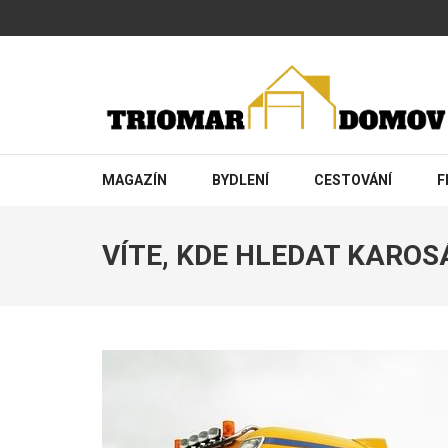
Přeskočit
na
obsah
(stiskněte
Enter)
TRIOMAR
Magazín o bydlení a rodině
MAGAZÍN
BYDLENÍ
CESTOVÁNÍ
F
VÍTE, KDE HLEDAT KARO