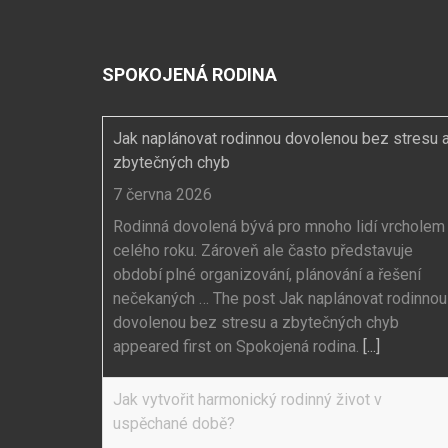
SPOKOJENÁ RODINA
Jak naplánovat rodinnou dovolenou bez stresu 
zbytečných chyb
7 června 2026
Rodinná dovolená bývá pro mnoho lidí vrcholem
celého roku. Zároveň ale často představuje
období plné organizování, plánování a řešení
nečekaných … The post Jak naplánovat rodinnou
dovolenou bez stresu a zbytečných chyb
appeared first on Spokojená rodina.
[...]
Jak vytvořit harmonický rodinný život v
uspěchané době?