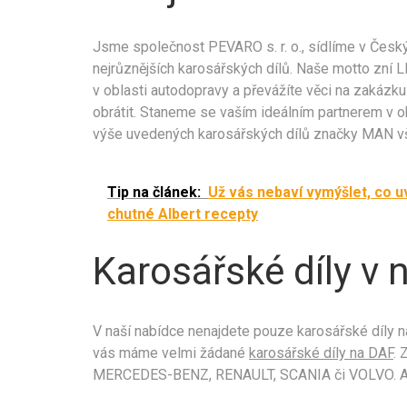
Jsme společnost PEVARO s. r. o., sídlíme v Česk
nejrůznějších karosářských dílů. Naše motto zní 
v oblasti autodopravy a převážíte věci na zakázku 
obrátit. Staneme se vaším ideálním partnerem v o
výše uvedených karosářských dílů značky MAN vš
Tip na článek:
Už vás nebaví vymýšlet, co u
chutné Albert recepty
Karosářské díly v 
V naší nabídce nenajdete pouze karosářské díly n
vás máme velmi žádané
karosářské díly na DAF
. 
MERCEDES-BENZ, RENAULT, SCANIA či VOLVO. A 