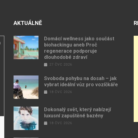
AKTUÁLNĚ
R
Domácí wellness jako součást
a
biohackingu aneb Proč
regenerace podporuje
dlouhodobé zdraví
27 ČVC 2026
Svoboda pohybu na dosah – jak
vybrat ideální vůz pro vozíčkáře
18 ČVC 2026
Dokonalý svět, který nabízejí
luxusní zapuštěné bazény
18 ČVC 2026