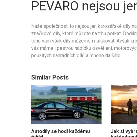
PEVARO nejsou jen
Naše společnost, to nejsou jen karosářské díly n
značkové díly, které můžete na trhu potkat. Dod
toho vám však díly můžeme i nalakovat. Avšak kr
vás máme i pestrou nabídku osvětlení, motorových
použitých náhradních dílů a mnoho dalšího.
Similar Posts
Autodíly se hodí každému
Jak si vybr
řidiči!
každodenní 