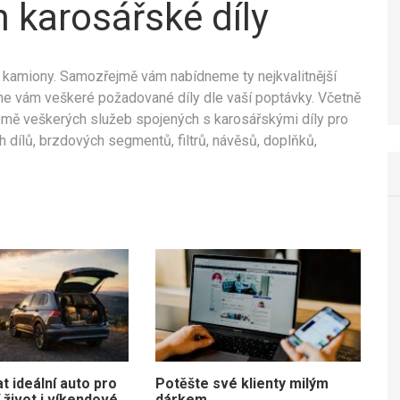
 karosářské díly
a kamiony. Samozřejmě vám nabídneme ty nejkvalitnější
áme vám veškeré požadované díly dle vaší poptávky. Včetně
omě veškerých služeb spojených s karosářskými díly pro
 dílů, brzdových segmentů, filtrů, návěsů, doplňků,
at ideální auto pro
Potěšte své klienty milým
život i víkendové
dárkem