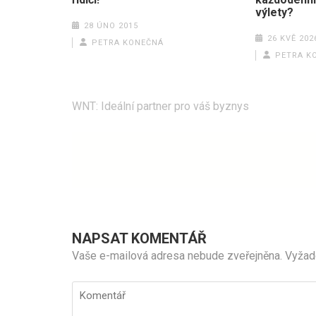
výlety?
28 ÚNO 2015
26 KVĚ 202
PETRA KONEČNÁ
PETRA K
Navigace
WNT: Ideální partner pro váš byznys
pro
příspěvek
NAPSAT KOMENTÁŘ
Vaše e-mailová adresa nebude zveřejněna.
Vyžad
Komentář