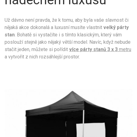
Už dávno není pravda, že k tomu, aby byla vaše slavnost či
nějaká akce dokonalá a luxusní musíte vlastnit
velký párty
stan
. Bohatě si vystačíte i s tímto klasickým, který vám
poslouží stejně jako nějaký větší model. Navíc, když nebude
stačit jeden, můžete si pořídit
více párty stanů 3 x 3
metru
a vytvořit z nich rozsáhlejší prostor.