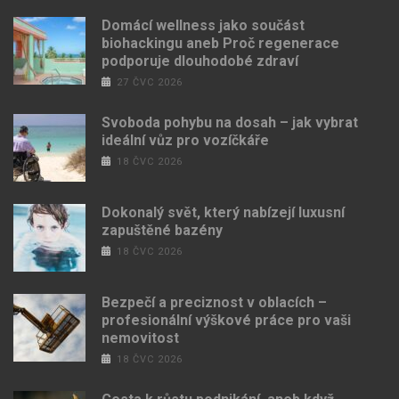
Domácí wellness jako součást
biohackingu aneb Proč regenerace
podporuje dlouhodobé zdraví
27 ČVC 2026
Svoboda pohybu na dosah – jak vybrat
ideální vůz pro vozíčkáře
18 ČVC 2026
Dokonalý svět, který nabízejí luxusní
zapuštěné bazény
18 ČVC 2026
Bezpečí a preciznost v oblacích –
profesionální výškové práce pro vaši
nemovitost
18 ČVC 2026