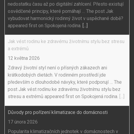
nedostatku času až po digitální zahlcení. Přesto existují
osvědčené principy, které pomáhají … The post Jak
vybudovat harmonický rodinný život v uspěchané době?
appeared first on Spokojená rodina.
[...]
Jak vést rodinu ke zdravému životnímu stylu bez stresu
a extrémů
12 května 2026
Zdravý životní styl není o přísných zákazech ani
krátkodobých dietách. V rodinném prostředí jde
především o dlouhodobé návyky, které podporují … The
post Jak vést rodinu ke zdravému životnímu stylu bez
stresu a extrémů appeared first on Spokojená rodina.
[...]
Důvody pro pořízení klimatizace do domácnosti
17 února 2026
Popularita klimatizačních jednotek v domácnostech v