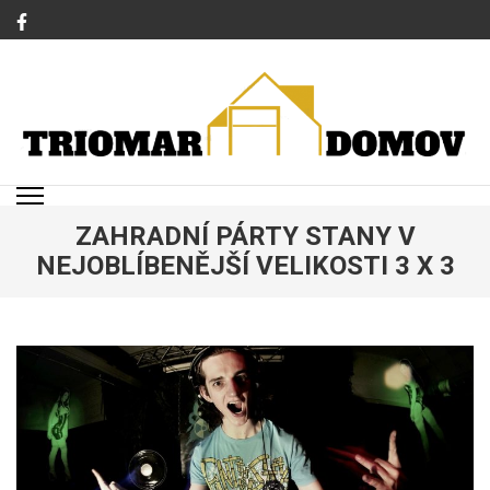
Přeskočit
na
obsah
(stiskněte
Enter)
TRIOMAR
Magazín o bydlení a rodině
ZAHRADNÍ PÁRTY STANY V
NEJOBLÍBENĚJŠÍ VELIKOSTI 3 X 3