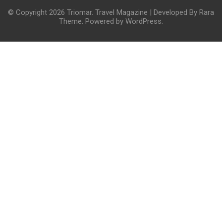
© Copyright 2026
Triomar
.
Travel Magazine | Developed By
Rara
Theme
. Powered by
WordPress
.