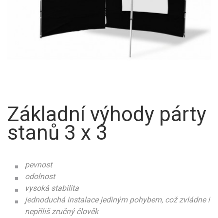
Základní výhody párty
stanů 3 x 3
pevnost
odolnost
vysoká stabilita
jednoduchá instalace jediným pohybem, což zvládne i
nepříliš zručný člověk