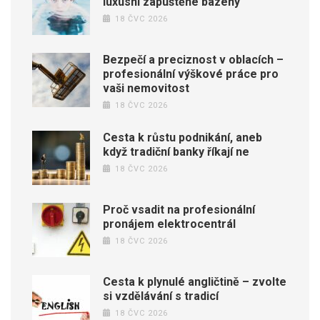
luxusní zapuštěné bazény
18 ČVC 2026
Bezpečí a preciznost v oblacích –
profesionální výškové práce pro
vaši nemovitost
18 ČVC 2026
Cesta k růstu podnikání, aneb
když tradiční banky říkají ne
18 ČVC 2026
Proč vsadit na profesionální
pronájem elektrocentrál
18 ČVC 2026
Cesta k plynulé angličtině – zvolte
si vzdělávání s tradicí
18 ČVC 2026