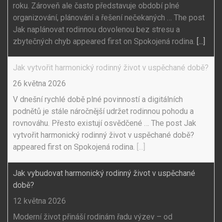
roku. Zároveň ale často představuje období plné
organizování, plánování a řešení nečekaných … The post
Jak naplánovat rodinnou dovolenou bez stresu a
zbytečných chyb appeared first on Spokojená rodina.
[...]
Jak vytvořit harmonický rodinný život v uspěchané době?
26 května 2026
V dnešní rychlé době plné povinností a digitálních
podnětů je stále náročnější udržet rodinnou pohodu a
rovnováhu. Přesto existují osvědčené … The post Jak
vytvořit harmonický rodinný život v uspěchané době?
appeared first on Spokojená rodina.
[...]
Jak vybudovat harmonický rodinný život v uspěchané
době?
12 května 2026
Moderní život přináší rodinám řadu výzev – od