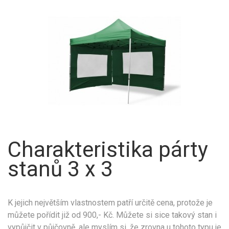
Charakteristika párty
stanů 3 x 3
K jejich největším vlastnostem patří určitě cena, protože je
můžete pořídit již od 900,- Kč. Můžete si sice takový stan i
vypůjčit v půjčovně, ale myslím si, že zrovna u tohoto typu je