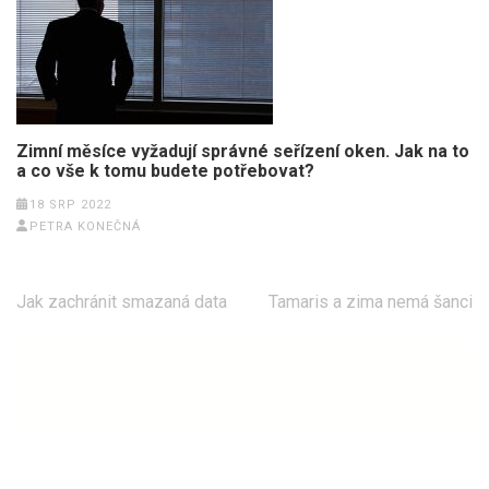
Zimní měsíce vyžadují správné seřízení oken. Jak na to
a co vše k tomu budete potřebovat?
18 SRP 2022
PETRA KONEČNÁ
Navigace
Jak zachránit smazaná data
Tamaris a zima nemá šanci
pro
příspěvek