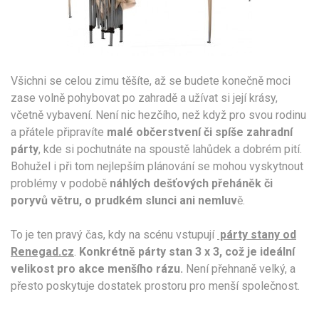
Všichni se celou zimu těšíte, až se budete konečně moci
zase volně pohybovat po zahradě a užívat si její krásy,
včetně vybavení. Není nic hezčího, než když pro svou rodinu
a přátele připravíte
malé občerstvení či spíše zahradní
párty
, kde si pochutnáte na spoustě lahůdek a dobrém pití.
Bohužel i při tom nejlepším plánování se mohou vyskytnout
problémy v podobě
náhlých dešťových přeháněk či
poryvů větru, o prudkém slunci ani nemluv
ě.
To je ten pravý čas, kdy na scénu vstupují
párty stany od
Renegad.cz
.
Konkrétně párty stan 3 x 3, což je ideální
velikost pro akce menšího rázu.
Není přehnaně velký, a
přesto poskytuje dostatek prostoru pro menší společnost.