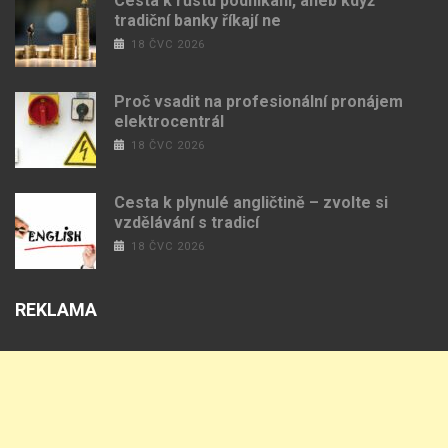
Cesta k růstu podnikání, aneb když
tradiční banky říkají ne
18 ČVC 2026
Proč vsadit na profesionální pronájem
elektrocentrál
18 ČVC 2026
Cesta k plynulé angličtině – zvolte si
vzdělávání s tradicí
18 ČVC 2026
REKLAMA