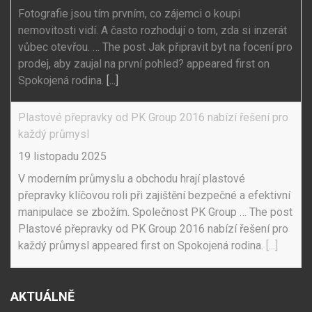
Fotografie jsou tím prvním, co zájemci o koupi
nemovitosti vidí. A často rozhodují o tom, zda si inzerát
vůbec otevřou. … The post Jak připravit byt na focení pro
prodej, aby zaujal na první pohled? appeared first on
Spokojená rodina.
[...]
Plastové přepravky od PK Group 2016 nabízí řešení pro
každý průmysl
19 listopadu 2025
V moderním průmyslu a obchodu hrají plastové
přepravky klíčovou roli při zajištění bezpečné a efektivní
manipulace se zbožím. Společnost PK Group … The post
Plastové přepravky od PK Group 2016 nabízí řešení pro
každý průmysl appeared first on Spokojená rodina.
[...]
AKTUÁLNĚ