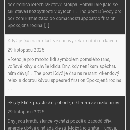
posledních letech raketově stoupá. Pomalu ale jistě se
tak stávají nezbytností v bytech i … The post Důvody pro
pořízení klimatizace do domácnosti appeared first on
Spokojená rodina.
[...]
Když je čas na restart: víkendový relax s dobrou kávou
29 listopadu 2025
Víkend je pro mnoho lidí symbolem pomalého rána,
voňavé kávy a chvíle klidu. Dny, kdy není kam spěchat,
nám dávají … The post Když je čas na restart: víkendový
relax s dobrou kávou appeared first on Spokojená rodina.
[...]
Skrytý klíč k psychické pohodě, o kterém se málo mluví
29 listopadu 2025
Dny jsou kratší, slunce vychází pozdě a zapadá dřív,
energie ubývá a nálada klesá. Možná to znáte – únava,