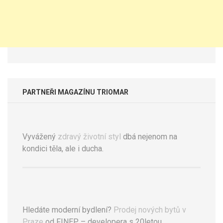
PARTNEŘI MAGAZÍNU TRIOMAR
Vyvážený
zdravý životní styl
dbá nejenom na
kondici těla, ale i ducha.
Hledáte moderní bydlení?
Prodej nových bytů v
Praze
od FINEP – developera s 20letou