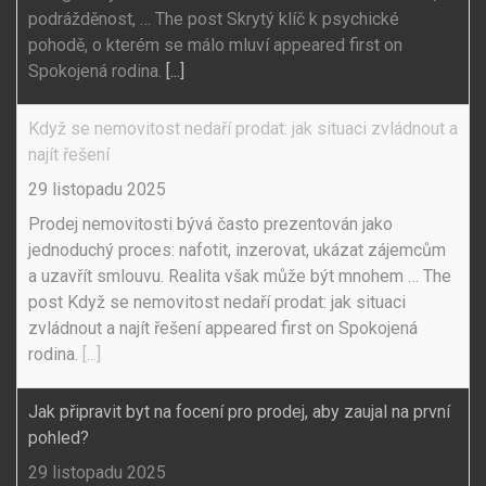
podrážděnost, … The post Skrytý klíč k psychické
pohodě, o kterém se málo mluví appeared first on
Spokojená rodina.
[...]
Když se nemovitost nedaří prodat: jak situaci zvládnout a
najít řešení
29 listopadu 2025
Prodej nemovitosti bývá často prezentován jako
jednoduchý proces: nafotit, inzerovat, ukázat zájemcům
a uzavřít smlouvu. Realita však může být mnohem … The
post Když se nemovitost nedaří prodat: jak situaci
zvládnout a najít řešení appeared first on Spokojená
rodina.
[...]
Jak připravit byt na focení pro prodej, aby zaujal na první
pohled?
29 listopadu 2025