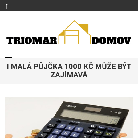
Přeskočit
na
obsah
(stiskněte
Enter)
TRIOMAR
Magazín o bydlení a rodině
I MALÁ PŮJČKA 1000 KČ MŮŽE BÝT
ZAJÍMAVÁ