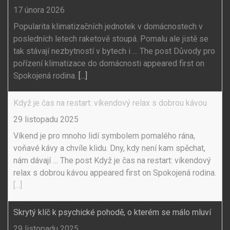
17 února 2026
Popularita klimatizačních jednotek v domácnostech v
posledních letech raketově stoupá. Pomalu ale jistě se
tak stávají nezbytností v bytech i … The post Důvody pro
pořízení klimatizace do domácnosti appeared first on
Spokojená rodina.
[...]
Když je čas na restart: víkendový relax s dobrou kávou
29 listopadu 2025
Víkend je pro mnoho lidí symbolem pomalého rána,
voňavé kávy a chvíle klidu. Dny, kdy není kam spěchat,
nám dávají … The post Když je čas na restart: víkendový
relax s dobrou kávou appeared first on Spokojená rodina.
[...]
Skrytý klíč k psychické pohodě, o kterém se málo mluví
29 listopadu 2025