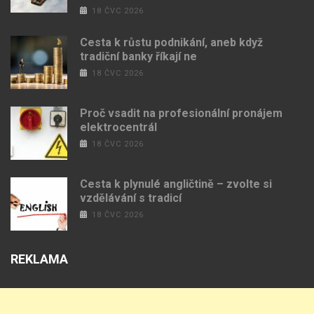
18 ČVC 2026
Cesta k růstu podnikání, aneb když
tradiční banky říkají ne
18 ČVC 2026
Proč vsadit na profesionální pronájem
elektrocentrál
18 ČVC 2026
Cesta k plynulé angličtině – zvolte si
vzdělávání s tradicí
18 ČVC 2026
REKLAMA