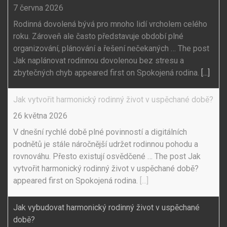
7 června 2026
Rodinná dovolená bývá pro mnoho lidí vrcholem celého
roku. Zároveň ale často představuje období plné
organizování, plánování a řešení nečekaných … The post
Jak naplánovat rodinnou dovolenou bez stresu a
zbytečných chyb appeared first on Spokojená rodina.
[...]
Jak vytvořit harmonický rodinný život v uspěchané době?
26 května 2026
V dnešní rychlé době plné povinností a digitálních
podnětů je stále náročnější udržet rodinnou pohodu a
rovnováhu. Přesto existují osvědčené … The post Jak
vytvořit harmonický rodinný život v uspěchané době?
appeared first on Spokojená rodina.
[...]
Jak vybudovat harmonický rodinný život v uspěchané
době?