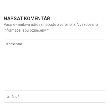
NAPSAT KOMENTÁŘ
Vaše e-mailová adresa nebude zveřejněna.
Vyžadované
informace jsou označeny
*
Komentář
Jméno
*
E-
W
ma
st