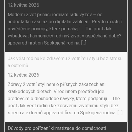
12 května 2026
Moderní život přináší rodinám řadu výzev – od
nedostatku času až po digitální zahlcení. Přesto existují
osvědčené principy, které pomáhají … The post Jak
vybudovat harmonický rodinný život v uspěchané době?
appeared first on Spokojená rodina.
[...]
Jak vést rodinu ke zdravému životnímu stylu bez stresu
a extrémů
12 května 2026
Zdravý životní styl není o přísných zákazech ani
krátkodobých dietách. V rodinném prostředí jde
především o dlouhodobé návyky, které podporují … The
post Jak vést rodinu ke zdravému životnímu stylu bez
stresu a extrémů appeared first on Spokojená rodina.
[...]
Důvody pro pořízení klimatizace do domácnosti