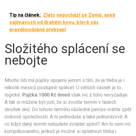
Tip na článek:
Zlato nepochází ze Země, aneb
zajímavosti od drahém kovu, které vás
pravděpodobně překvapí
Složitého splácení se
nebojte
Mnoho lidí má půjčky spojeny jenom s tím, že je třeba je i
několik měsíců postupně splácet. U větších částek je to
logické.
Půjčka 1000 Kč ihned
však nic z toho nevyžaduje.
A tak si můžete být jisti, že si zvolíte termín v řádech
desítek dnů. Do tohoto termínu následně peníze vrátíte zpět
úvěrové společnosti. A to jednoduše a také jednorázově. A
co když daný termín nebudete zvládat splnit? Ani to není nic
komplikovaného, jelikož je možné si splatnost třeba i