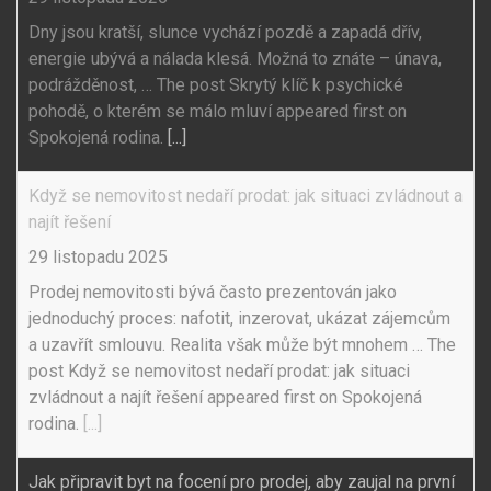
Dny jsou kratší, slunce vychází pozdě a zapadá dřív,
energie ubývá a nálada klesá. Možná to znáte – únava,
podrážděnost, … The post Skrytý klíč k psychické
pohodě, o kterém se málo mluví appeared first on
Spokojená rodina.
[...]
Když se nemovitost nedaří prodat: jak situaci zvládnout a
najít řešení
29 listopadu 2025
Prodej nemovitosti bývá často prezentován jako
jednoduchý proces: nafotit, inzerovat, ukázat zájemcům
a uzavřít smlouvu. Realita však může být mnohem … The
post Když se nemovitost nedaří prodat: jak situaci
zvládnout a najít řešení appeared first on Spokojená
rodina.
[...]
Jak připravit byt na focení pro prodej, aby zaujal na první