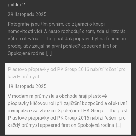
pohled?
29 listopadu 2025
Fotografie jsou tím prvním, co zájemci o koupi
nemovitosti vidí. A často rozhodují o tom, zda si inzerát
vůbec otevřou. … The post Jak připravit byt na focení pro
prodej, aby zaujal na první pohled? appeared first on
Spokojená rodina.
[...]
Plastové přepravky od PK Group 2016 nabízí řešení pro
každý průmysl
19 listopadu 2025
V moderním průmyslu a obchodu hrají plastové
přepravky klíčovou roli při zajištění bezpečné a efektivní
manipulace se zbožím. Společnost PK Group … The post
Plastové přepravky od PK Group 2016 nabízí řešení pro
každý průmysl appeared first on Spokojená rodina.
[...]