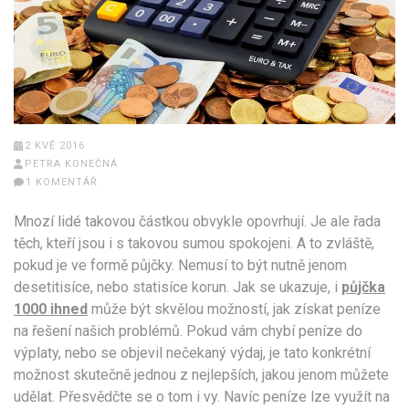
2 KVĚ 2016
PETRA KONEČNÁ
1 KOMENTÁŘ
Mnozí lidé takovou částkou obvykle opovrhují. Je ale řada
těch, kteří jsou i s takovou sumou spokojeni. A to zvláště,
pokud je ve formě půjčky. Nemusí to být nutně jenom
desetitisíce, nebo statisíce korun. Jak se ukazuje, i
půjčka
1000 ihned
může být skvělou možností, jak získat peníze
na řešení našich problémů. Pokud vám chybí peníze do
výplaty, nebo se objevil nečekaný výdaj, je tato konkrétní
možnost skutečně jednou z nejlepších, jakou jenom můžete
udělat. Přesvědčte se o tom i vy. Navíc peníze lze využít na