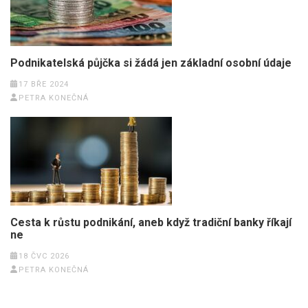
Podnikatelská půjčka si žádá jen základní osobní údaje
17 BŘE 2024
PETRA KONEČNÁ
Cesta k růstu podnikání, aneb když tradiční banky říkají
ne
18 ČVC 2026
PETRA KONEČNÁ