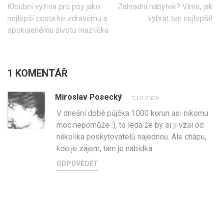
Navigace
Kloubní výživa pro psy jako
Zahradní nábytek? Víme, jak
pro
nejlepší cesta ke zdravému a
vybrat ten nejlepší!
příspěvek
spokojenému životu mazlíčka
1 KOMENTÁŘ
Miroslav Posecký
13.2.2025
V dnešní době půjčka 1000 korun asi nikomu
moc nepomůže :), to leda že by si ji vzal od
několika poskytovatelů najednou. Ale chápu,
kde je zájem, tam je nabídka.
ODPOVĚDĚT