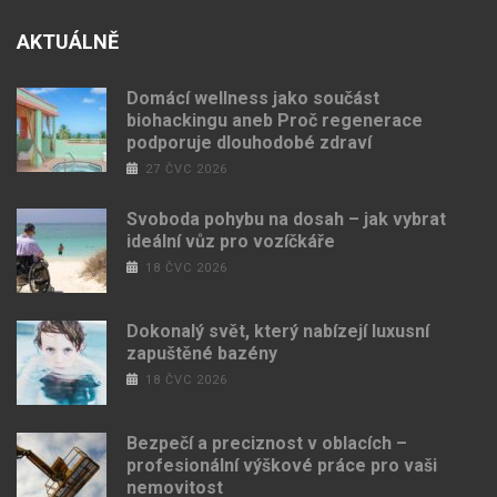
AKTUÁLNĚ
Domácí wellness jako součást
biohackingu aneb Proč regenerace
podporuje dlouhodobé zdraví
27 ČVC 2026
Svoboda pohybu na dosah – jak vybrat
ideální vůz pro vozíčkáře
18 ČVC 2026
Dokonalý svět, který nabízejí luxusní
zapuštěné bazény
18 ČVC 2026
Bezpečí a preciznost v oblacích –
profesionální výškové práce pro vaši
nemovitost