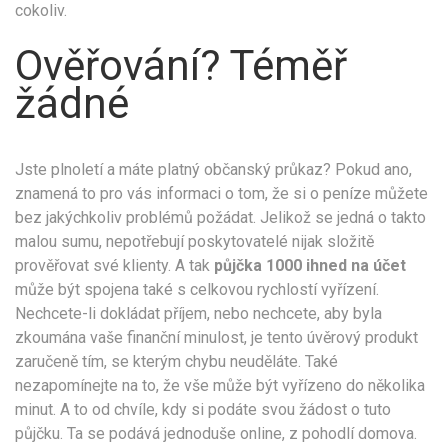
cokoliv.
Ověřování? Téměř
žádné
Jste plnoletí a máte platný občanský průkaz? Pokud ano,
znamená to pro vás informaci o tom, že si o peníze můžete
bez jakýchkoliv problémů požádat. Jelikož se jedná o takto
malou sumu, nepotřebují poskytovatelé nijak složitě
prověřovat své klienty. A tak
půjčka 1000 ihned na účet
může být spojena také s celkovou rychlostí vyřízení.
Nechcete-li dokládat příjem, nebo nechcete, aby byla
zkoumána vaše finanční minulost, je tento úvěrový produkt
zaručeně tím, se kterým chybu neuděláte. Také
nezapomínejte na to, že vše může být vyřízeno do několika
minut. A to od chvíle, kdy si podáte svou žádost o tuto
půjčku. Ta se podává jednoduše online, z pohodlí domova.