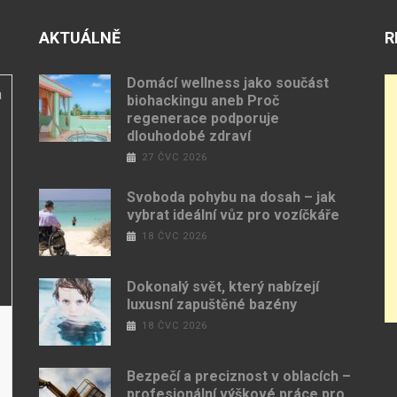
AKTUÁLNĚ
R
Domácí wellness jako součást
a
biohackingu aneb Proč
regenerace podporuje
dlouhodobé zdraví
27 ČVC 2026
Svoboda pohybu na dosah – jak
vybrat ideální vůz pro vozíčkáře
18 ČVC 2026
Dokonalý svět, který nabízejí
luxusní zapuštěné bazény
18 ČVC 2026
Bezpečí a preciznost v oblacích –
profesionální výškové práce pro