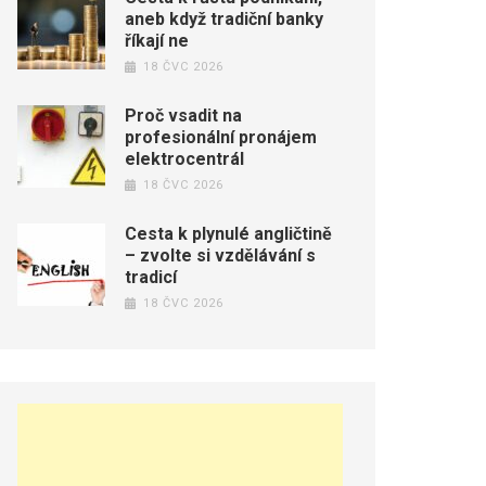
aneb když tradiční banky
říkají ne
18 ČVC 2026
Proč vsadit na
profesionální pronájem
elektrocentrál
18 ČVC 2026
Cesta k plynulé angličtině
– zvolte si vzdělávání s
tradicí
18 ČVC 2026