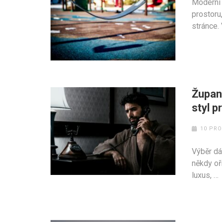
Moderní 
prostoru,
stránce.
Župan 
styl 
10 PRO
Výběr dá
někdy oř
luxus, …