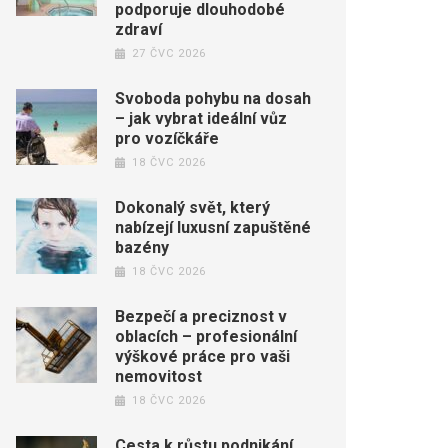
podporuje dlouhodobé
zdraví
27 ČVC 2026
Svoboda pohybu na dosah
– jak vybrat ideální vůz
pro vozíčkáře
18 ČVC 2026
Dokonalý svět, který
nabízejí luxusní zapuštěné
bazény
18 ČVC 2026
Bezpečí a preciznost v
oblacích – profesionální
výškové práce pro vaši
nemovitost
18 ČVC 2026
Cesta k růstu podnikání,