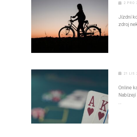
2 PRO 
Jízdní ko
zdroj ne
21 LIS 
Online k
Nabízejí
…