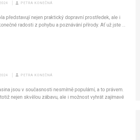
2024
PETRA KONEČNÁ
la představují nejen praktický dopravní prostředek, ale i
konečné radosti z pohybu a poznávání přírody. Ať už jste …
2024
PETRA KONEČNÁ
asina jsou v současnosti nesmírně populární, a to právem.
 totiž nejen skvělou zábavu, ale i možnost vyhrát zajímavé