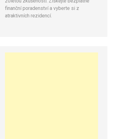
20letou zkušeností. Získejte bezplatné
finanční poradenství a vyberte si z
atraktivních rezidencí.