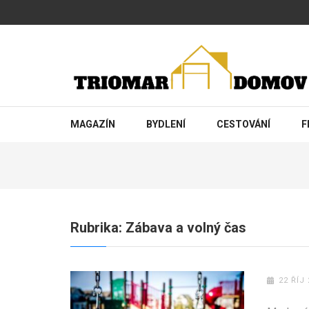
Přeskočit
na
obsah
(stiskněte
Enter)
TRIOMAR
Magazín o bydlení a rodině
MAGAZÍN
BYDLENÍ
CESTOVÁNÍ
F
Rubrika:
Zábava a volný čas
22 ŘÍJ