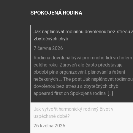
SPOKOJENÁ RODINA
Jak naplánovat rodinnou dovolenou bez stresu 
zbytečných chyb
7 června 2026
Rodinná dovolená bývá pro mnoho lidí vrcholem
celého roku. Zároveň ale často představuje
období plné organizování, plánování a řešení
nečekaných … The post Jak naplánovat rodinnou
dovolenou bez stresu a zbytečných chyb
appeared first on Spokojená rodina.
[...]
Jak vytvořit harmonický rodinný život v
uspěchané době?
26 května 2026