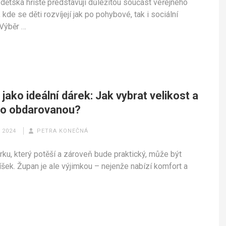
dětská hřiště představují důležitou součást veřejného
 kde se děti rozvíjejí jak po pohybové, tak i sociální
 Výběr …
jako ideální dárek: Jak vybrat velikost a
pro obdarovanou?
 2024
PETRA KONEČNÁ
rku, který potěší a zároveň bude praktický, může být
íšek. Župan je ale výjimkou – nejenže nabízí komfort a